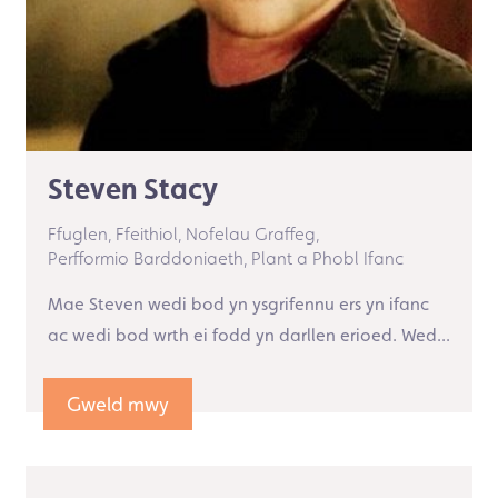
Steven Stacy
Ffuglen,
Ffeithiol,
Nofelau Graffeg,
Perfformio Barddoniaeth,
Plant a Phobl Ifanc
Mae Steven wedi bod yn ysgrifennu ers yn ifanc
ac wedi bod wrth ei fodd yn darllen erioed. Wed...
Gweld mwy