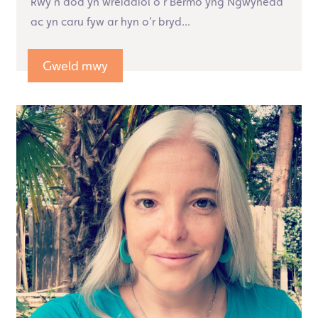
Rwy’n dod yn wreiddiol o’r Bermo yng Ngwynedd
ac yn caru fyw ar hyn o’r bryd...
Gweld mwy