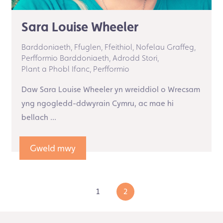
Sara Louise Wheeler
Barddoniaeth,
Ffuglen,
Ffeithiol,
Nofelau Graffeg,
Perfformio Barddoniaeth,
Adrodd Stori,
Plant a Phobl Ifanc,
Perfformio
Daw Sara Louise Wheeler yn wreiddiol o Wrecsam
yng ngogledd-ddwyrain Cymru, ac mae hi
bellach ...
Gweld mwy
1
2