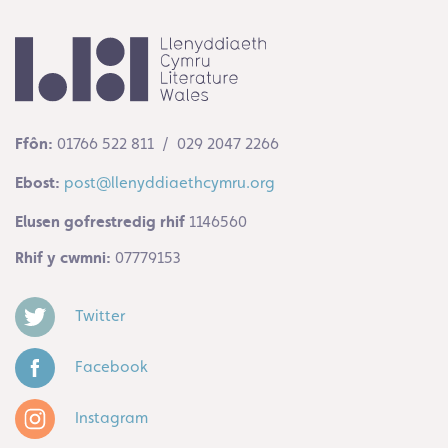
Ffôn:
01766 522 811 / 029 2047 2266
Ebost:
post@llenyddiaethcymru.org
Elusen gofrestredig rhif
1146560
Rhif y cwmni:
07779153
Twitter
Facebook
Instagram