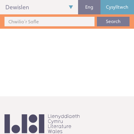
Dewislen
Eng
Cysylltwch
Search