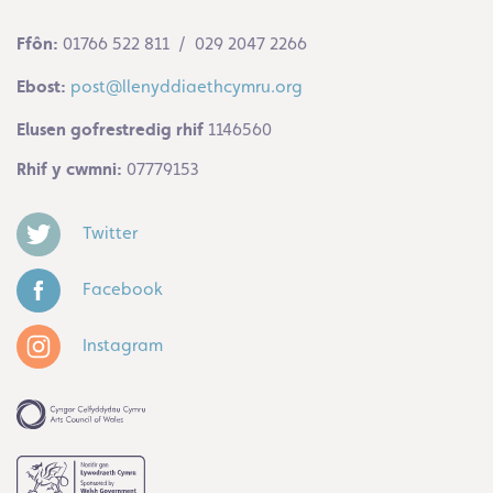
Ffôn:
01766 522 811 / 029 2047 2266
Ebost:
post@llenyddiaethcymru.org
Elusen gofrestredig rhif
1146560
Rhif y cwmni:
07779153
Twitter
Facebook
Instagram