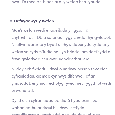
hwnt i’n rheolaeth beri atal y wefan heb rybudd.
Defnyddwyr y Wefan
Mae’r wefan wedi ei adeiladu yn gyson â
chyfreithiau’r DU a safonau hygyrchedd rhyngwladol.
Ni allwn warantu y bydd unrhyw ddeunydd sydd ar y
wefan yn cydymffurfio neu yn briodol am ddefnydd o
fewn gwledydd neu awdurdodaethau eraill.
Ni ddylech fwriadu i dwyllo unrhyw berson trwy eich
cyfraniadau, ac mae cynnwys difenwol, aflan,
ymosodol, enynnol, echblyg rywiol neu fygythiol wedi
ei wahardd.
Dylid eich cyfraniadau beidio â hybu trais neu
wahaniaethu ar draul hil, rhyw, crefydd,
cenedligrwydd, anabledd, gogydd rhywiol, neu