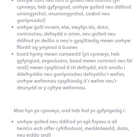
unrhyw faint neu fath o golled neu ddifrod (yn
cynnwys, heb gyfyngiad, unrhyw golled neu ddifrod
uniongyrchol, anuniongyrchol, cosbol neu
ganlyniadol)
unrhyw golli incwm, elw, ewyllys da, data,
contractau, defnydd o arian, neu golled neu
ddifrod yn deillio o neu’n gysylltiedig mewn unrhyw
ffordd ag ymyriad â busnes
boed hynny mewn camwedd (yn cynnwys, heb
gyfyngiad, esgeulustra, boed mewn contract neu fel
arall) mewn cysylltiad â’ch defnydd, eich anallu i
ddefnyddio neu ganlyniadau defnyddio’r wefan,
unrhyw wefannau cysylltiedig â’r wefan neu’r
deunydd ar y cyfryw wefannau.
Mae hyn yn cynnwys, ond heb fod yn gyfyngedig i:
unrhyw golled neu ddifrod yn sgil firysau a all
heintio eich offer cyfrifiadurol, meddalwedd, data,
neu eiddo arall