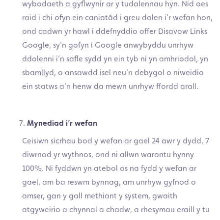
wybodaeth a gyflwynir ar y tudalennau hyn. Nid oes
raid i chi ofyn ein caniatâd i greu dolen i’r wefan hon,
ond cadwn yr hawl i ddefnyddio offer Disavow Links
Google, sy’n gofyn i Google anwybyddu unrhyw
ddolenni i’n safle sydd yn ein tyb ni yn amhriodol, yn
sbamllyd, o ansawdd isel neu’n debygol o niweidio
ein statws a’n henw da mewn unrhyw ffordd arall.
Mynediad i’r wefan
Ceisiwn sicrhau bod y wefan ar gael 24 awr y dydd, 7
diwrnod yr wythnos, ond ni allwn warantu hynny
100%. Ni fyddwn yn atebol os na fydd y wefan ar
gael, am ba reswm bynnag, am unrhyw gyfnod o
amser, gan y gall methiant y system, gwaith
atgyweirio a chynnal a chadw, a rhesymau eraill y tu