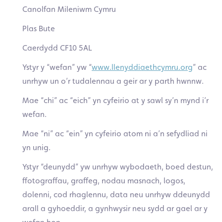
Canolfan Mileniwm Cymru
Plas Bute
Caerdydd CF10 5AL
Ystyr y “wefan” yw “
www.llenyddiaethcymru.org
” ac
unrhyw un o’r tudalennau a geir ar y parth hwnnw.
Mae “chi” ac “eich” yn cyfeirio at y sawl sy’n mynd i’r
wefan.
Mae “ni” ac “ein” yn cyfeirio atom ni a’n sefydliad ni
yn unig.
Ystyr “deunydd” yw unrhyw wybodaeth, boed destun,
ffotograffau, graffeg, nodau masnach, logos,
dolenni, cod rhaglennu, data neu unrhyw ddeunydd
arall a gyhoeddir, a gynhwysir neu sydd ar gael ar y