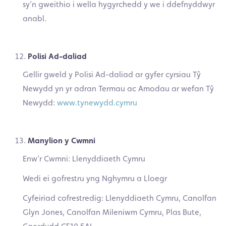
sy’n gweithio i wella hygyrchedd y we i ddefnyddwyr
anabl.
Polisi Ad-daliad
Gellir gweld y Polisi Ad-daliad ar gyfer cyrsiau Tŷ
Newydd yn yr adran Termau ac Amodau ar wefan Tŷ
Newydd:
www.tynewydd.cymru
Manylion y Cwmni
Enw’r Cwmni: Llenyddiaeth Cymru
Wedi ei gofrestru yng Nghymru a Lloegr
Cyfeiriad cofrestredig: Llenyddiaeth Cymru, Canolfan
Glyn Jones, Canolfan Mileniwm Cymru, Plas Bute,