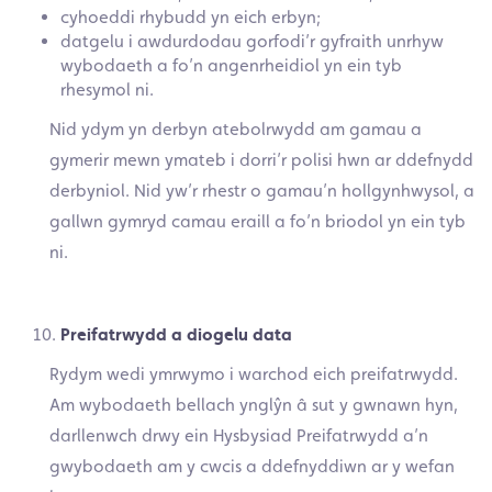
cyhoeddi rhybudd yn eich erbyn;
datgelu i awdurdodau gorfodi’r gyfraith unrhyw
wybodaeth a fo’n angenrheidiol yn ein tyb
rhesymol ni.
Nid ydym yn derbyn atebolrwydd am gamau a
gymerir mewn ymateb i dorri’r polisi hwn ar ddefnydd
derbyniol. Nid yw’r rhestr o gamau’n hollgynhwysol, a
gallwn gymryd camau eraill a fo’n briodol yn ein tyb
ni.
Preifatrwydd a diogelu data
Rydym wedi ymrwymo i warchod eich preifatrwydd.
Am wybodaeth bellach ynglŷn â sut y gwnawn hyn,
darllenwch drwy ein Hysbysiad Preifatrwydd a’n
gwybodaeth am y cwcis a ddefnyddiwn ar y wefan