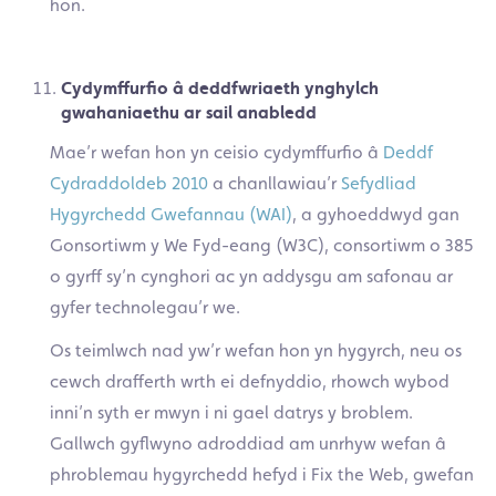
hon.
Cydymffurfio â deddfwriaeth ynghylch
gwahaniaethu ar sail anabledd
Mae’r wefan hon yn ceisio cydymffurfio â
Deddf
Cydraddoldeb 2010
a chanllawiau’r
Sefydliad
Hygyrchedd Gwefannau (WAI)
, a gyhoeddwyd gan
Gonsortiwm y We Fyd-eang (W3C), consortiwm o 385
o gyrff sy’n cynghori ac yn addysgu am safonau ar
gyfer technolegau’r we.
Os teimlwch nad yw’r wefan hon yn hygyrch, neu os
cewch drafferth wrth ei defnyddio, rhowch wybod
inni’n syth er mwyn i ni gael datrys y broblem.
Gallwch gyflwyno adroddiad am unrhyw wefan â
phroblemau hygyrchedd hefyd i Fix the Web, gwefan