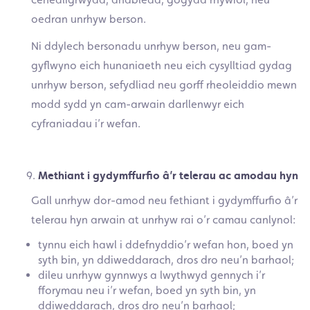
oedran unrhyw berson.
Ni ddylech bersonadu unrhyw berson, neu gam-
gyflwyno eich hunaniaeth neu eich cysylltiad gydag
unrhyw berson, sefydliad neu gorff rheoleiddio mewn
modd sydd yn cam-arwain darllenwyr eich
cyfraniadau i’r wefan.
Methiant i gydymffurfio â’r telerau ac amodau hyn
Gall unrhyw dor-amod neu fethiant i gydymffurfio â’r
telerau hyn arwain at unrhyw rai o’r camau canlynol:
tynnu eich hawl i ddefnyddio’r wefan hon, boed yn
syth bin, yn ddiweddarach, dros dro neu’n barhaol;
dileu unrhyw gynnwys a lwythwyd gennych i’r
fforymau neu i’r wefan, boed yn syth bin, yn
ddiweddarach, dros dro neu’n barhaol;