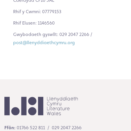
Caerdydd CF10 5AL
Rhif y Cwmni: 07779153
Rhif Elusen: 1146560
Gwybodaeth gyswllt: 029 2047 2266 /
post@llenyddiaethcymru.org
Ffôn:
01766 522 811 / 029 2047 2266