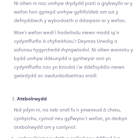
Ni allwn ni nac unrhyw drydydd parti a grybwyllir ar y
wefan hon gymryd unrhyw gyfrifoldeb am sut y
defnyddiwch y wybodaeth a ddarperir ar y wefan.
Mae’r wefan wedi’i hadeiladu mewn modd sy’n
cydymffurfio â chyfreithiau’r Deyrnas Unedig a
safonau hygyrchedd rhyngwladol. Ni allwn warantu y
bydd unrhyw ddeunydd a gynhwysir arni yn
cydymffurfio nac yn briodol i’w ddefnyddio mewn
gwledydd ac awdurdodaethau eraill.
Atebolrwydd
Nid ydym ni, na neb arall fu’n ymwneud â chreu,
cynhyrchu, cynnal neu gyflwyno’r wefan, yn derbyn
atebolrwydd am y canlynol: