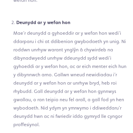
wefan hon.
Deunydd ar y wefan hon
Mae’r deunydd a gyhoeddir ar y wefan hon wedi’i
ddarparu i chi at ddibenion gwybodaeth yn unig. Ni
roddwn unrhyw warant ynglŷn â chywirdeb na
dibynadwyedd unrhyw ddeunydd sydd wedi’i
gyhoeddi ar y wefan hon, ac ar eich menter eich hun
y dibynnwch arno. Gallwn wneud newidiadau i’r
deunydd ar y wefan hon ar unrhyw bryd, heb roi
rhybudd. Gall deunydd ar y wefan hon gynnwys
gwallau, o ran teipio neu fel arall, a gall fod yn hen
wybodaeth. Nid ydym yn ymrwymo i ddiweddaru’r
deunydd hwn ac ni fwriedir iddo gymryd lle cyngor
proffesiynol.