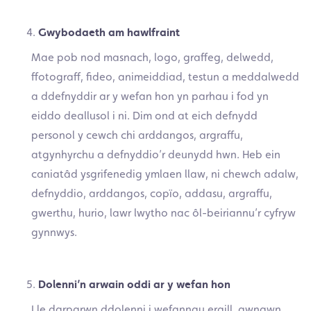
Gwybodaeth am hawlfraint
Mae pob nod masnach, logo, graffeg, delwedd,
ffotograff, fideo, animeiddiad, testun a meddalwedd
a ddefnyddir ar y wefan hon yn parhau i fod yn
eiddo deallusol i ni. Dim ond at eich defnydd
personol y cewch chi arddangos, argraffu,
atgynhyrchu a defnyddio’r deunydd hwn. Heb ein
caniatâd ysgrifenedig ymlaen llaw, ni chewch adalw,
defnyddio, arddangos, copïo, addasu, argraffu,
gwerthu, hurio, lawr lwytho nac ôl-beiriannu’r cyfryw
gynnwys.
Dolenni’n arwain oddi ar y wefan hon
Lle darparwn ddolenni i wefannau eraill, gwnawn