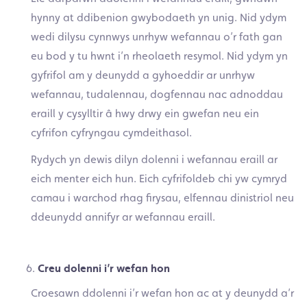
hynny at ddibenion gwybodaeth yn unig. Nid ydym
wedi dilysu cynnwys unrhyw wefannau o’r fath gan
eu bod y tu hwnt i’n rheolaeth resymol. Nid ydym yn
gyfrifol am y deunydd a gyhoeddir ar unrhyw
wefannau, tudalennau, dogfennau nac adnoddau
eraill y cysylltir â hwy drwy ein gwefan neu ein
cyfrifon cyfryngau cymdeithasol.
Rydych yn dewis dilyn dolenni i wefannau eraill ar
eich menter eich hun. Eich cyfrifoldeb chi yw cymryd
camau i warchod rhag firysau, elfennau dinistriol neu
ddeunydd annifyr ar wefannau eraill.
Creu dolenni i’r wefan hon
Croesawn ddolenni i’r wefan hon ac at y deunydd a’r