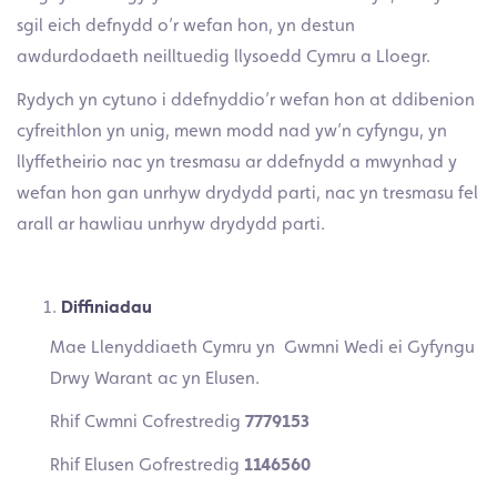
sgil eich defnydd o’r wefan hon, yn destun
awdurdodaeth neilltuedig llysoedd Cymru a Lloegr.
Rydych yn cytuno i ddefnyddio’r wefan hon at ddibenion
cyfreithlon yn unig, mewn modd nad yw’n cyfyngu, yn
llyffetheirio nac yn tresmasu ar ddefnydd a mwynhad y
wefan hon gan unrhyw drydydd parti, nac yn tresmasu fel
arall ar hawliau unrhyw drydydd parti.
Diffiniadau
Mae Llenyddiaeth Cymru yn Gwmni Wedi ei Gyfyngu
Drwy Warant ac yn Elusen.
Rhif Cwmni Cofrestredig
7779153
Rhif Elusen Gofrestredig
1146560