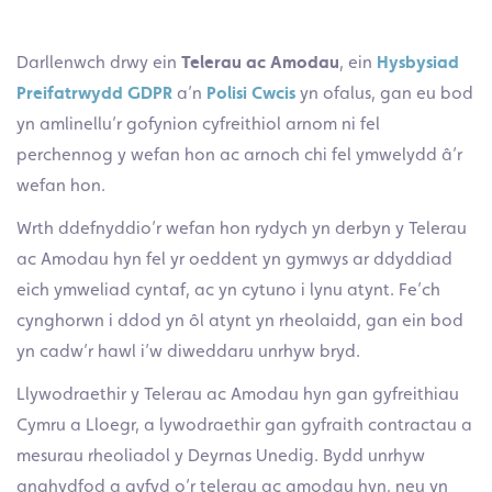
Darllenwch drwy ein
Telerau ac Amodau
, ein
Hysbysiad
Preifatrwydd GDPR
a’n
Polisi Cwcis
yn ofalus, gan eu bod
yn amlinellu’r gofynion cyfreithiol arnom ni fel
perchennog y wefan hon ac arnoch chi fel ymwelydd â’r
wefan hon.
Wrth ddefnyddio’r wefan hon rydych yn derbyn y Telerau
ac Amodau hyn fel yr oeddent yn gymwys ar ddyddiad
eich ymweliad cyntaf, ac yn cytuno i lynu atynt. Fe’ch
cynghorwn i ddod yn ôl atynt yn rheolaidd, gan ein bod
yn cadw’r hawl i’w diweddaru unrhyw bryd.
Llywodraethir y Telerau ac Amodau hyn gan gyfreithiau
Cymru a Lloegr, a lywodraethir gan gyfraith contractau a
mesurau rheoliadol y Deyrnas Unedig. Bydd unrhyw
anghydfod a gyfyd o’r telerau ac amodau hyn, neu yn