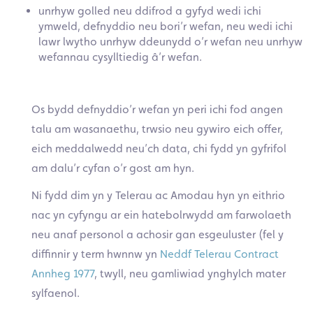
unrhyw golled neu ddifrod a gyfyd wedi ichi
ymweld, defnyddio neu bori’r wefan, neu wedi ichi
lawr lwytho unrhyw ddeunydd o’r wefan neu unrhyw
wefannau cysylltiedig â’r wefan.
Os bydd defnyddio’r wefan yn peri ichi fod angen
talu am wasanaethu, trwsio neu gywiro eich offer,
eich meddalwedd neu’ch data, chi fydd yn gyfrifol
am dalu’r cyfan o’r gost am hyn.
Ni fydd dim yn y Telerau ac Amodau hyn yn eithrio
nac yn cyfyngu ar ein hatebolrwydd am farwolaeth
neu anaf personol a achosir gan esgeuluster (fel y
diffinnir y term hwnnw yn
Neddf Telerau Contract
Annheg 1977
, twyll, neu gamliwiad ynghylch mater
sylfaenol.