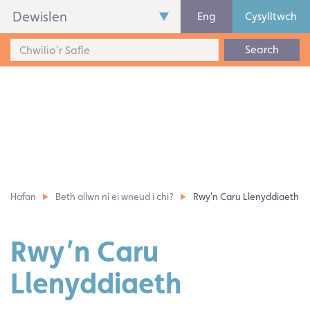
Dewislen
Eng
Cysylltwch
Search
Hafan
Beth allwn ni ei wneud i chi?
Rwy'n Caru Llenyddiaeth
Rwy’n Caru
Llenyddiaeth