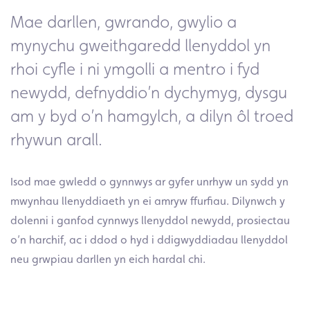
Mae darllen, gwrando, gwylio a
mynychu gweithgaredd llenyddol yn
rhoi cyfle i ni ymgolli a mentro i fyd
newydd, defnyddio’n dychymyg, dysgu
am y byd o’n hamgylch, a dilyn ôl troed
rhywun arall.
Isod mae gwledd o gynnwys ar gyfer unrhyw un sydd yn
mwynhau llenyddiaeth yn ei amryw ffurfiau. Dilynwch y
dolenni i ganfod cynnwys llenyddol newydd, prosiectau
o’n harchif, ac i ddod o hyd i ddigwyddiadau llenyddol
neu grwpiau darllen yn eich hardal chi.