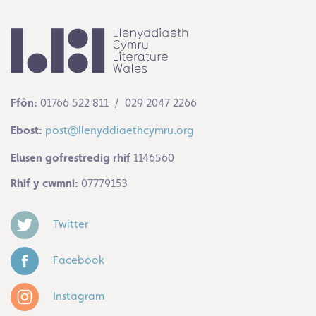
Ffôn:
01766 522 811 / 029 2047 2266
Ebost:
post@llenyddiaethcymru.org
Elusen gofrestredig rhif
1146560
Rhif y cwmni:
07779153
Twitter
Facebook
Instagram