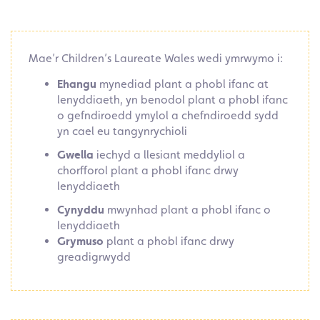
Mae’r Children’s Laureate Wales wedi ymrwymo i:
Ehangu
mynediad plant a phobl ifanc at
lenyddiaeth, yn benodol plant a phobl ifanc
o gefndiroedd ymylol a chefndiroedd sydd
yn cael eu tangynrychioli
Gwella
iechyd a llesiant meddyliol a
chorfforol plant a phobl ifanc drwy
lenyddiaeth
Cynyddu
mwynhad plant a phobl ifanc o
lenyddiaeth
Grymuso
plant a phobl ifanc drwy
greadigrwydd