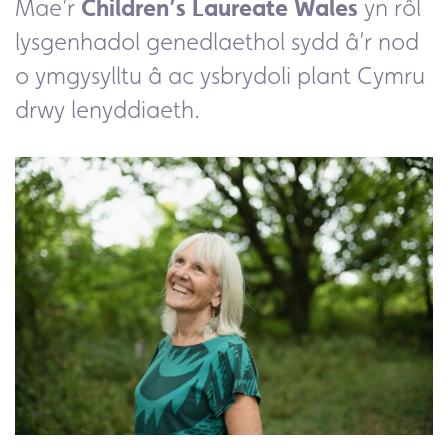
Mae’r
Children’s Laureate Wales
yn rôl
lysgenhadol genedlaethol sydd â’r nod
o ymgysylltu â ac ysbrydoli plant Cymru
drwy lenyddiaeth.