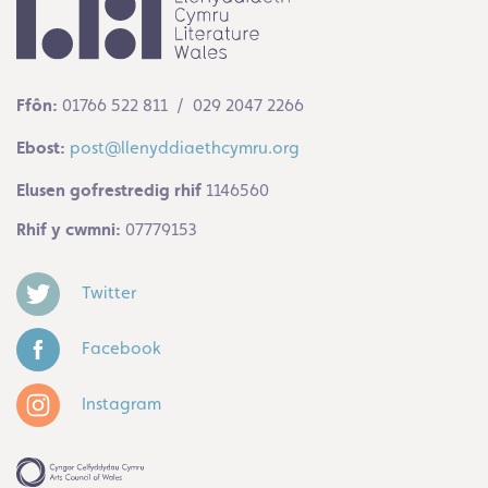
Ffôn:
01766 522 811 / 029 2047 2266
Ebost:
post@llenyddiaethcymru.org
Elusen gofrestredig rhif
1146560
Rhif y cwmni:
07779153
Twitter
Facebook
Instagram