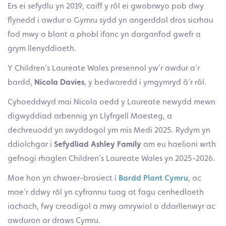
Ers ei sefydlu yn 2019, caiff y rôl ei gwobrwyo pob dwy
flynedd i awdur o Gymru sydd yn angerddol dros sicrhau
fod mwy o blant a phobl ifanc yn darganfod gwefr a
grym llenyddiaeth.
Y Children’s Laureate Wales presennol yw’r awdur a’r
bardd,
Nicola Davies
, y bedwaredd i ymgymryd â’r rôl.
Cyhoeddwyd mai Nicola oedd y Laureate newydd mewn
digwyddiad arbennig yn Llyfrgell Maesteg, a
dechreuodd yn swyddogol ym mis Medi 2025. Rydym yn
ddiolchgar i
Sefydliad Ashley Family
am eu haelioni wrth
gefnogi rhaglen Children’s Laureate Wales yn 2025-2026.
Mae hon yn chwaer-brosiect i
Bardd Plant Cymru
, ac
mae’r ddwy rôl yn cyfrannu tuag at fagu cenhedlaeth
iachach, fwy creadigol a mwy amrywiol o ddarllenwyr ac
awduron ar draws Cymru.