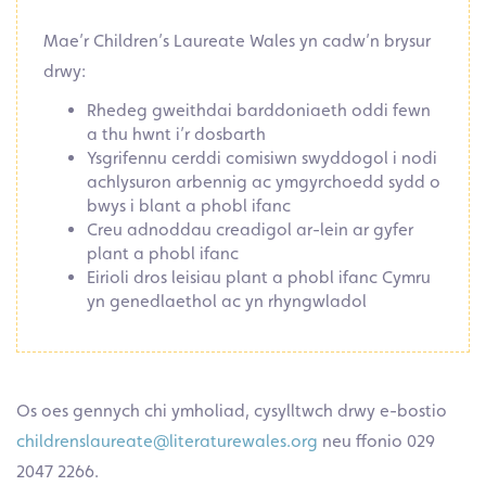
Mae’r Children’s Laureate Wales yn cadw’n brysur
drwy:
Rhedeg gweithdai barddoniaeth oddi fewn
a thu hwnt i’r dosbarth
Ysgrifennu cerddi comisiwn swyddogol i nodi
achlysuron arbennig ac ymgyrchoedd sydd o
bwys i blant a phobl ifanc
Creu adnoddau creadigol ar-lein ar gyfer
plant a phobl ifanc
Eirioli dros leisiau plant a phobl ifanc Cymru
yn genedlaethol ac yn rhyngwladol
Os oes gennych chi ymholiad, cysylltwch drwy e-bostio
childrenslaureate@literaturewales.org
neu ffonio 029
2047 2266.