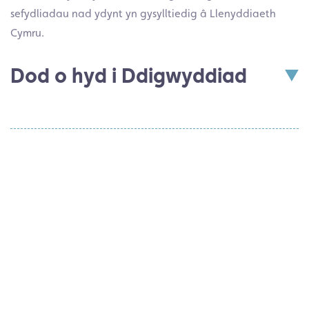
sefydliadau nad ydynt yn gysylltiedig â Llenyddiaeth
Cymru.
Dod o hyd i Ddigwyddiad