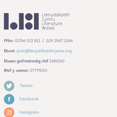
Ffôn:
01766 522 811 / 029 2047 2266
Ebost:
post@llenyddiaethcymru.org
Elusen gofrestredig rhif
1146560
Rhif y cwmni:
07779153
Twitter
Facebook
Instagram