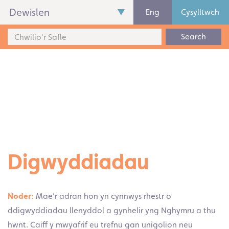
Dewislen
Eng
Cysylltwch
Search
Digwyddiadau
Noder:
Mae’r adran hon yn cynnwys rhestr o
ddigwyddiadau llenyddol a gynhelir yng Nghymru a thu
hwnt. Caiff y mwyafrif eu trefnu gan unigolion neu