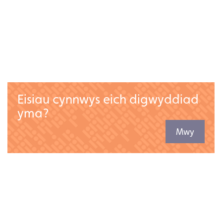
Mwy
Eisiau cynnwys eich digwyddiad
yma?
Mwy