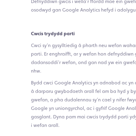
Defnyddiwn gwcis i wella’r ffordd mae ein gwef
osodwyd gan Google Analytics hefyd i adolygu 
Cwcis trydydd parti
Cwci sy’n gysylltiedig â pharth neu wefan wahan
parti. Er enghraifft, ar y wefan hon defnyddiwn
dadansoddi’r wefan, ond gan nad yw ein gwefan 
nhw.
Bydd cwci Google Analytics yn adnabod ac yn cy
â darparu gwybodaeth arall fel am ba hyd y by
gwefan, a pha dudalennau sy’n cael y nifer fwy
Google yn uniongyrchol, ac i gyfrif Google Analy
gasglant. Dyna pam mai cwcis trydydd parti yd
i wefan arall.