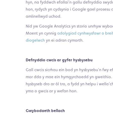
hyn, na fyddwch efallai’n gallu defnyddio swy
hon, rydych yn cydsynio i Google gael prosesu
amlinellwyd uchod.
Nid yw Google Analytics yn storio unrhyw wy
Maent yn cynnig
adolygiad cynhwysfawr o bre
diogelwch
yn ei adran cymorth.
Defnyddio cwcis ar gyfer hysbysebu
Gall cwcis sicrhau ein bod yn hysbysebu’n fwy e
mor dda y mae ein hymgyrchoedd yn gweithio. G
hysbyseb dro ar ôl tro, a fydd yn helpu i wella’
yma o gwcis ar y wefan hon.
Gwybodaeth bellach