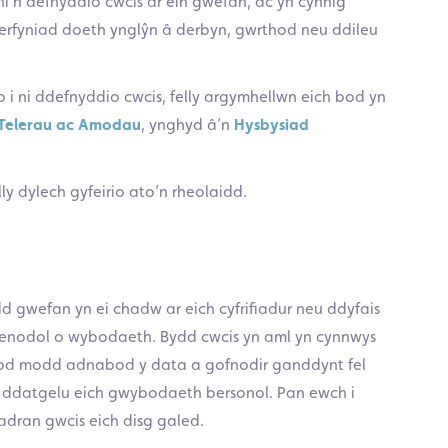
ni’n defnyddio cwcis ar ein gwefan, ac yn cynnig
rfyniad doeth ynglŷn â derbyn, gwrthod neu ddileu
 i ni ddefnyddio cwcis, felly argymhellwn eich bod yn
Telerau ac Amodau
, ynghyd â’n
Hysbysiad
ly dylech gyfeirio ato’n rheolaidd.
dd gwefan yn ei chadw ar eich cyfrifiadur neu ddyfais
penodol o wybodaeth. Bydd cwcis yn aml yn cynnwys
bod modd adnabod y data a gofnodir ganddynt fel
eb ddatgelu eich gwybodaeth bersonol. Pan ewch i
adran gwcis eich disg galed.