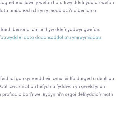
ddogaethau llawn y wefan hon. Trwy ddefnyddio’r wefan
 data amdanoch chi yn y modd ac i’r dibenion a
bodaeth bersonol am unrhyw ddefnyddwyr gwefan.
ifatrwydd ei data dadansoddol a’u ymrwymiadau
ffeithiol gan gyrraedd ein cynulleidfa darged a deall pa
all cwcis sicrhau hefyd na fyddwch yn gweld yr un
ch profiad o bori’r we. Rydyn ni’n osgoi defnyddio’r math