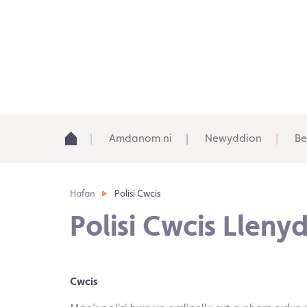
Amdanom ni
Newyddion
Be
Hafan
Polisi Cwcis
Polisi Cwcis Llen
Cwcis