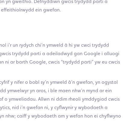
an yn gweithio. Defnyddiwn gwcis trydydd parti a
effeithiolrwydd ein gwefan.
ol i’r un rydych chi’n ymweld â hi yw cwci trydydd
 gwcis trydydd parti a adeiladwyd gan Google i alluogi
ni ar barth Google, cwcis “trydydd parti” yw eu cwcis
frif y nifer o bobl sy’n ymweld â’n gwefan, yn ogystal
dd ymwelwyr yn aros, i ble maen nhw’n mynd ar ein
af o ymweliadau. Allwn ni ddim rheoli ymddygiad cwcis
tics, nid i’n gwefan ni, y cyflwynir y wybodaeth a
yn nhw; caiff y wybodaeth am y wefan hon ei chyflwyno