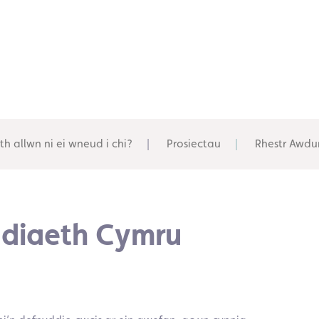
th allwn ni ei wneud i chi?
Prosiectau
Rhestr Awdu
yddiaeth Cymru