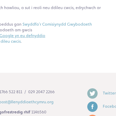
 hawliau, a sut i reoli neu ddileu cwcis, edrychwch ar
hoeddus gan
Swyddfa’r Comisiynydd Gwybodaeth
bodaeth am gwcis
 Google yn eu defnyddio
a
dileu cwcis
.
1766 522 811 / 029 2047 2266
Twitter
post@llenyddiaethcymru.org
Faceb
gofrestredig rhif
1146560