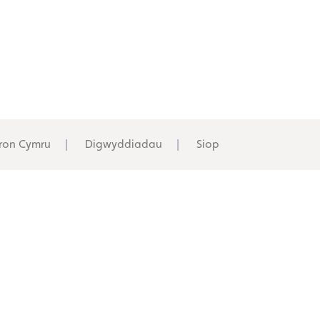
ron Cymru
Digwyddiadau
Siop