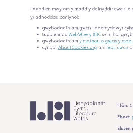
I ddarllen mwy am y modd y defnyddir cwcis, eich
yr adnoddau canlynol:
gwybodaeth am gwcis i ddefnyddwyr cy
tudalennau
WebWise y BBC
sy’n rhoi gwy
gwybodaeth am
y mathau o gwcis y mae
cyngor
AboutCookies.org
am
reoli cwcis
Ffôn:
0
Ebost:
Elusen 