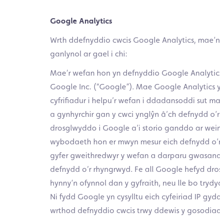
Google Analytics
Wrth ddefnyddio cwcis Google Analytics, mae’n
ganlynol ar gael i chi:
Mae’r wefan hon yn defnyddio Google Analyti
Google Inc. (“Google”). Mae Google Analytics yn 
cyfrifiadur i helpu’r wefan i ddadansoddi sut
a gynhyrchir gan y cwci ynglŷn â’ch defnydd o’r
drosglwyddo i Google a’i storio ganddo ar wei
wybodaeth hon er mwyn mesur eich defnydd o’r
gyfer gweithredwyr y wefan a darparu gwasan
defnydd o’r rhyngrwyd. Fe all Google hefyd dr
hynny’n ofynnol dan y gyfraith, neu lle bo tryd
Ni fydd Google yn cysylltu eich cyfeiriad IP g
wrthod defnyddio cwcis trwy ddewis y gosodiad