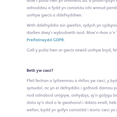
Mae’r polisi hwn yn amlinellu sut a pham rydyn 
adnoddau a fydd yn caniatáu ichi wneud pende
unrhyw gwcis a ddefnyddiwn.
Wrth ddefnyddio ein gwefan, rydych yn cydsynio
darllen drwy’r wybodaeth isod. Mae’n rhan o’n
Preifatrwydd GDPR
.
Gall y polisi hwn ar gwcis newid unrhyw bryd, fel
Beth yw cwci?
Ffeil fechan o lythrennau a rhifau yw cwci, y by
symudol, ac yn ei defnyddio i gofnodi darnau 
nod adnabod unigryw, anhysbys, sy’n golygu 
data sy’n dod o le gwahanol i ddata eraill, h
wefan, bydd yn gofyn caniatâd i storio cwci yn 