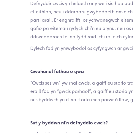
Defnyddir cwcis yn helaeth ar y we i sicrhau bo
effeithlon, neu i ddarparu gwybodaeth am eic
parti arall. Er enghraifft, os ychwanegwch eite
gofio pa eitemau rydych chi’n eu prynu, neu o
ddiweddarach fel na fydd raid ichi roi eich cyfri
Dylech fod yn ymwybodol os cyfyngwch ar gwcis 
Gwahanol fathau o gwci
“Cwcis sesiwn” yw rhai cwcis, a gaiff eu storio
eraill fod yn “gwcis parhaol”, a gaiff eu storio
nes byddwch yn clirio storfa eich porwr â llaw
Sut y byddwn ni’n defnyddio cwcis?