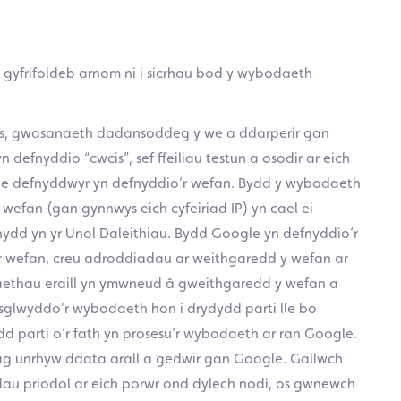
 gyfrifoldeb arnom ni i sicrhau bod y wybodaeth
cs, gwasanaeth dadansoddeg y we a ddarperir gan
defnyddio “cwcis”, sef ffeiliau testun a osodir ar eich
 mae defnyddwyr yn defnyddio’r wefan. Bydd y wybodaeth
 wefan (gan gynnwys eich cyfeiriad IP) yn cael ei
nydd yn yr Unol Daleithiau. Bydd Google yn defnyddio’r
 wefan, creu adroddiadau ar weithgaredd y wefan ar
aethau eraill yn ymwneud â gweithgaredd y wefan a
osglwyddo’r wybodaeth hon i drydydd parti lle bo
ydd parti o’r fath yn prosesu’r wybodaeth ar ran Google.
ydag unrhyw ddata arall a gedwir gan Google. Gallwch
au priodol ar eich porwr ond dylech nodi, os gwnewch