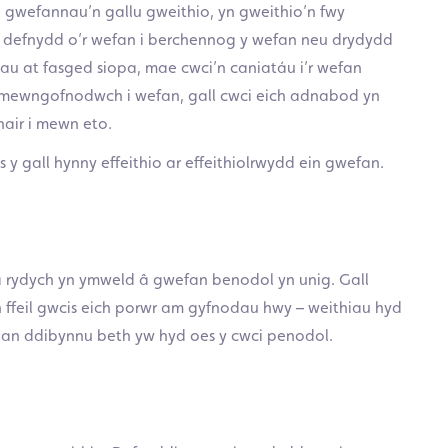
d gwefannau’n gallu gweithio, yn gweithio’n fwy
h defnydd o’r wefan i berchennog y wefan neu drydydd
mau at fasged siopa, mae cwci’n caniatáu i’r wefan
s mewngofnodwch i wefan, gall cwci eich adnabod yn
nair i mewn eto.
y gall hynny effeithio ar effeithiolrwydd ein gwefan.
 tra rydych yn ymweld â gwefan benodol yn unig. Gall
 yn ffeil gwcis eich porwr am gyfnodau hwy – weithiau hyd
, gan ddibynnu beth yw hyd oes y cwci penodol.