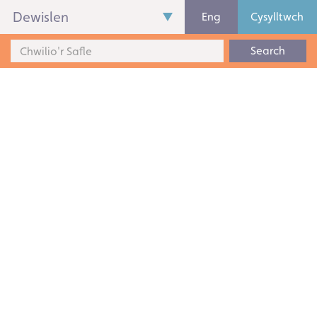
Dewislen
Eng
Cysylltwch
Search