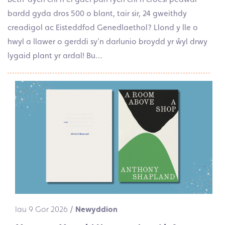
bardd gyda dros 500 o blant, tair sir, 24 gweithdy
creadigol ac Eisteddfod Genedlaethol? Llond y lle o
hwyl a llawer o gerddi sy’n darlunio broydd yr ŵyl drwy
lygaid plant yr ardal! Bu…
Iau 9 Gor 2026
/
Newyddion