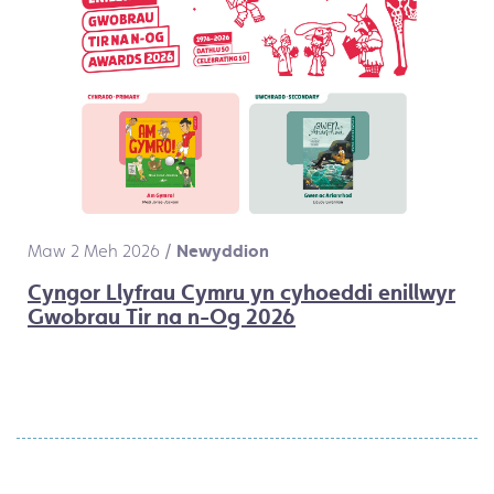
Maw 2 Meh 2026
/
Newyddion
Cyngor Llyfrau Cymru yn cyhoeddi enillwyr
Gwobrau Tir na n-Og 2026