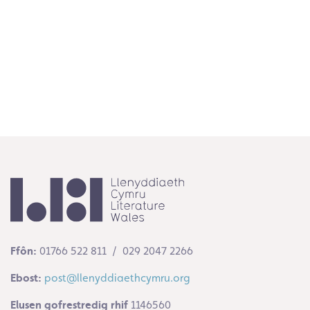
Follow on Instagram
Ffôn:
01766 522 811 / 029 2047 2266
Ebost:
post@llenyddiaethcymru.org
Elusen gofrestredig rhif
1146560