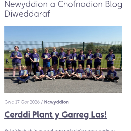
Newyddion a Chofnodion Blog
Diweddaraf
Gwe 17 Gor 2026
/
Newyddion
Cerddi Plant y Garreg Las!
Beth ’dych chi’n ei gael pan rych chi’n croesi pedwar