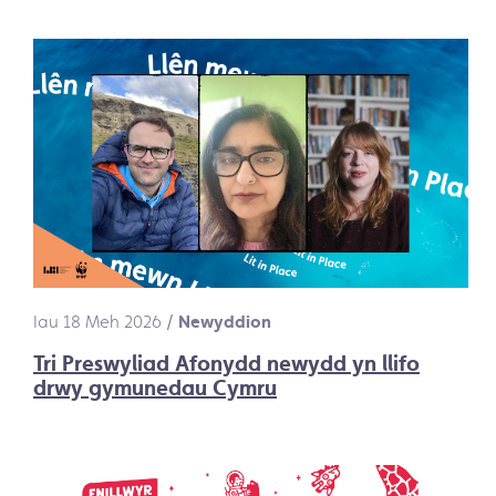
Iau 18 Meh 2026
/
Newyddion
Tri Preswyliad Afonydd newydd yn llifo
drwy gymunedau Cymru