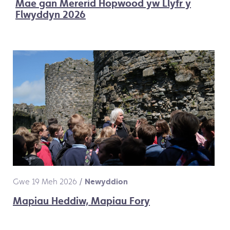
Mae gan Mererid Hopwood yw Llyfr y
Flwyddyn 2026
Gwe 19 Meh 2026
/
Newyddion
Mapiau Heddiw, Mapiau Fory