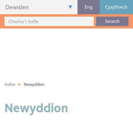
Dewislen
Eng
Cysylltwch
Search
Hafan
Newyddion
Newyddion