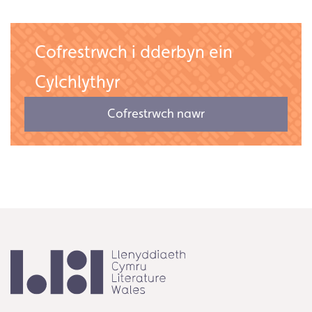
Cofrestrwch i dderbyn ein
Cylchlythyr
Cofrestrwch nawr