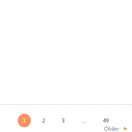
Gwe 1 Mai 2026
Cynrychioli Cymru: 14 o awduron yn
cychwyn ar eu siwrnai datblygiad
proffesiynol blwyddyn o hyd
Darllen Mwy
1
2
3
…
49
Older