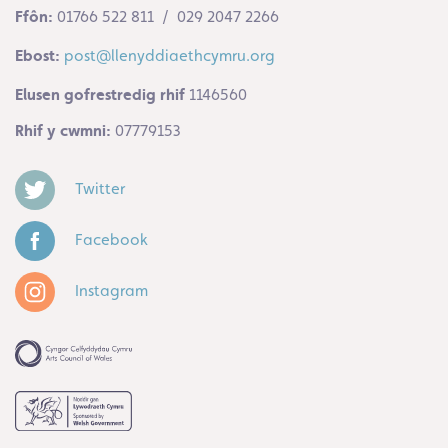
Ffôn:
01766 522 811 / 029 2047 2266
Ebost:
post@llenyddiaethcymru.org
Elusen gofrestredig rhif
1146560
Rhif y cwmni:
07779153
Twitter
Facebook
Instagram