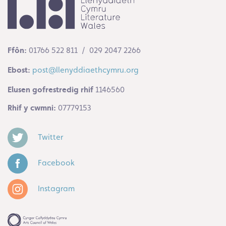
Ffôn:
01766 522 811 / 029 2047 2266
Ebost:
post@llenyddiaethcymru.org
Elusen gofrestredig rhif
1146560
Rhif y cwmni:
07779153
Twitter
Facebook
Instagram