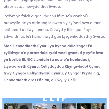
phrosiectau newydd dros Ewrop.
Rydym yn falch o gael rhannu ffilm sy’n crynhoi’r
breswylfa ac yn arddangos gwerth y cyfnod hwn o rannu
ieithoedd a diwylliannau. Crëwyd y ffilm gan Rhys
Edwards, ac fe’i hariannwyd gan Lysgenhadaeth y Swistir.
Mae Llenyddiaeth Cymru yn hynod ddiolchgar i’n
cyllidwyr a’n partneriaid sydd wedi gwneud y cyfle hwn
yn bosibl: EUNIC Llundain (a naw o’u haelodau),
Llywodraeth Cymru, Celfyddydau Rhyngwladol Cymru
trwy Gyngor Celfyddydau Cymru, y Cyngor Prydeinig,
Llenyddiaeth dros Ffiniau, a Gŵyl y Gelli.