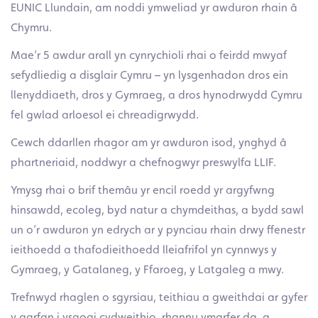
EUNIC Llundain, am noddi ymweliad yr awduron rhain â
Chymru.
Mae’r 5 awdur arall yn cynrychioli rhai o feirdd mwyaf
sefydliedig a disglair Cymru – yn lysgenhadon dros ein
llenyddiaeth, dros y Gymraeg, a dros hynodrwydd Cymru
fel gwlad arloesol ei chreadigrwydd.
Cewch ddarllen rhagor am yr awduron isod, ynghyd â
phartneriaid, noddwyr a chefnogwyr preswylfa LLIF.
Ymysg rhai o brif themâu yr encil roedd yr argyfwng
hinsawdd, ecoleg, byd natur a chymdeithas, a bydd sawl
un o’r awduron yn edrych ar y pynciau rhain drwy ffenestr
ieithoedd a thafodieithoedd lleiafrifol yn cynnwys y
Gymraeg, y Gatalaneg, y Ffaroeg, y Latgaleg a mwy.
Trefnwyd rhaglen o sgyrsiau, teithiau a gweithdai ar gyfer
y garfan i ysgogi cydweithio, rhannu ymarfer da, a