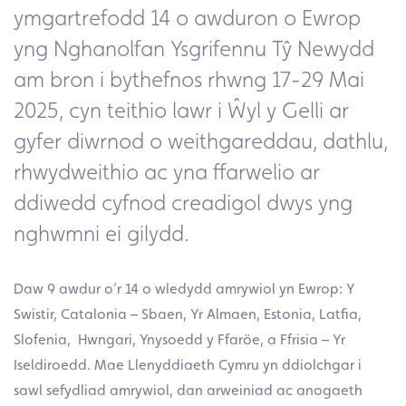
ymgartrefodd 14 o awduron o Ewrop
yng Nghanolfan Ysgrifennu Tŷ Newydd
am bron i bythefnos rhwng 17-29 Mai
2025, cyn teithio lawr i Ŵyl y Gelli ar
gyfer diwrnod o weithgareddau, dathlu,
rhwydweithio ac yna ffarwelio ar
ddiwedd cyfnod creadigol dwys yng
nghwmni ei gilydd.
Daw 9 awdur o’r 14 o wledydd amrywiol yn Ewrop: Y
Swistir, Catalonia – Sbaen, Yr Almaen, Estonia, Latfia,
Slofenia, Hwngari, Ynysoedd y Ffaröe, a Ffrisia – Yr
Iseldiroedd. Mae Llenyddiaeth Cymru yn ddiolchgar i
sawl sefydliad amrywiol, dan arweiniad ac anogaeth