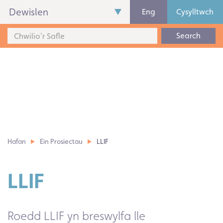
Dewislen
Eng
Cysylltwch
Search
Hafan
Ein Prosiectau
LLIF
LLIF
Roedd LLIF yn breswylfa lle