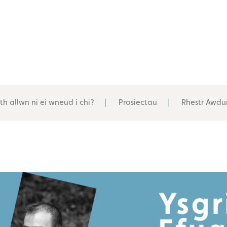
th allwn ni ei wneud i chi?
Prosiectau
Rhestr Awdu