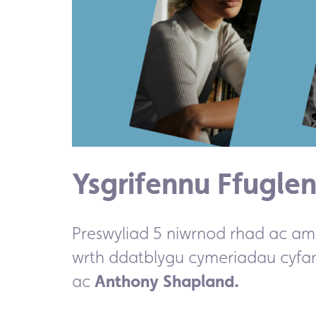
Ysgrifennu Ffugle
Preswyliad 5
n
iwrnod rhad ac a
wrth ddatblygu cymeriadau cyfar
ac
Anthony Shapland.