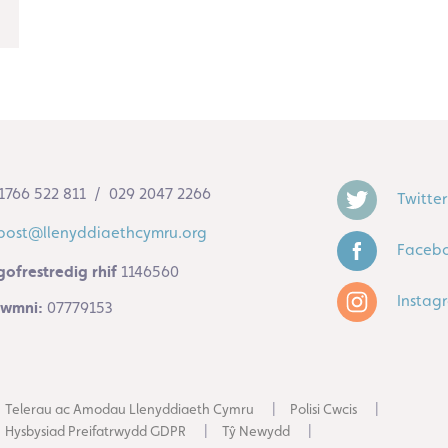
1766 522 811 / 029 2047 2266
Twitter
post@llenyddiaethcymru.org
Faceb
gofrestredig rhif
1146560
Instag
 cwmni:
07779153
Telerau ac Amodau Llenyddiaeth Cymru
Polisi Cwcis
Hysbysiad Preifatrwydd GDPR
Tŷ Newydd