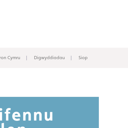
ron Cymru
Digwyddiadau
Siop