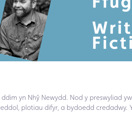
n
m ddim yn Nhŷ Newydd.
Nod y preswyliad yw
eddol, plotiau
difyr
, a bydoedd credadwy. Y