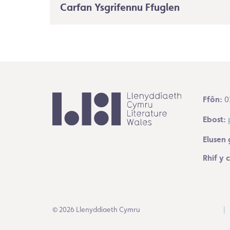
Carfan Ysgrifennu Ffuglen
Ffôn:
0
Ebost:
Elusen 
Rhif y
© 2026 Llenyddiaeth Cymru