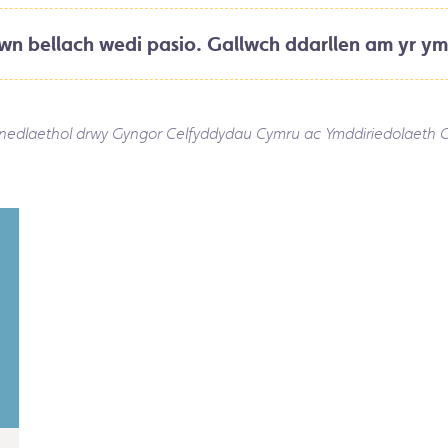
n bellach wedi pasio. Gallwch ddarllen am yr ym
enedlaethol drwy Gyngor Celfyddydau
Cymru ac Ymddi
riedolaeth 