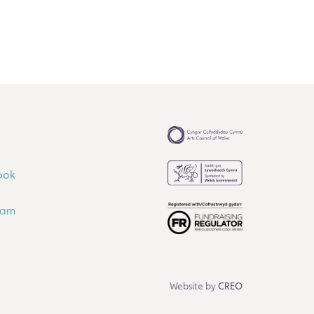
ook
ram
Website by
CREO