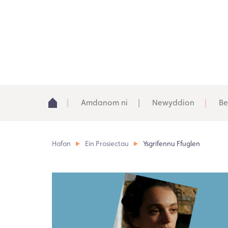
Amdanom ni
Newyddion
Be
Hafan
Ein Prosiectau
Ysgrifennu Ffuglen