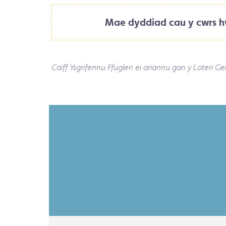
Mae dyddiad cau y cwrs hw
Caiff Ys
grifennu Ffuglen
ei ariannu gan y Loteri G