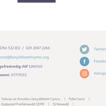
1766 522 811 / 029 2047 2266
Twitter
post@llenyddiaethcymru.org
Faceb
gofrestredig rhif
1146560
Instag
 cwmni:
07779153
Telerau ac Amodau Llenyddiaeth Cymru
Polisi Cwcis
Hysbysiad Preifatrwydd GDPR
Tŷ Newydd