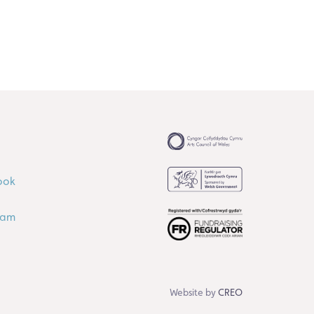
ook
ram
Website by
CREO