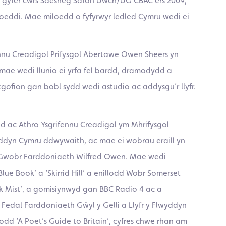
ar gyfer cwrs Saesneg Safon Uwch/UG CBAC ers 2009,
hoeddi. Mae miloedd o fyfyrwyr ledled Cymru wedi ei
nnu Creadigol Prifysgol Abertawe Owen Sheers yn
ut mae wedi llunio ei yrfa fel bardd, dramodydd a
ofion gan bobl sydd wedi astudio ac addysgu’r llyfr.
 ac Athro Ysgrifennu Creadigol ym Mhrifysgol
yddyn Cymru ddwywaith, ac mae ei wobrau eraill yn
 Gwobr Farddoniaeth Wilfred Owen. Mae wedi
ue Book’ a ‘Skirrid Hill’ a enillodd Wobr Somerset
k Mist’, a gomisiynwyd gan BBC Radio 4 ac a
edal Farddoniaeth Gŵyl y Gelli a Llyfr y Flwyddyn
dd ‘A Poet’s Guide to Britain’, cyfres chwe rhan am