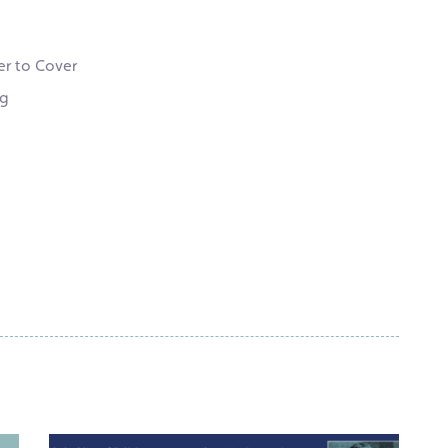
er to Cover
eg