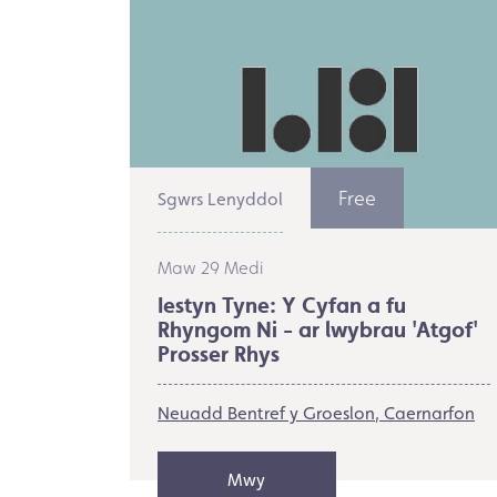
Free
Sgwrs Lenyddol
Maw 29 Medi
Iestyn Tyne: Y Cyfan a fu
Rhyngom Ni - ar lwybrau 'Atgof'
Prosser Rhys
Neuadd Bentref y Groeslon
Caernarfon
Mwy