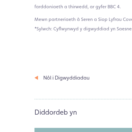
farddoniaeth a thirwedd, ar gyfer BBC 4.
Mewn partneriaeth â Seren a Siop Lyfrau Cov
*Sylwch: Cyflwynwyd y digwyddiad yn Saesn
Nôl i Digwyddiadau
Diddordeb yn