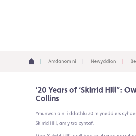
Amdanom ni
Newyddion
Be
’20 Years of ‘Skirrid Hill”:
Collins
Ymunwch â ni i ddathlu 20 mlynedd ers cyhoe
Skirrid Hill, am y tro cyntaf.