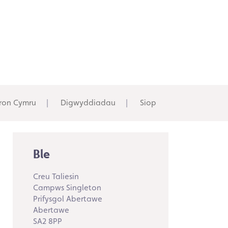
ron Cymru
Digwyddiadau
Siop
Ble
Creu Taliesin
Campws Singleton
Prifysgol Abertawe
Abertawe
SA2 8PP