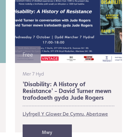
Free
Mer 7 Hyd
'Disability: A History of
Resistance' - David Turner mewn
trafodaeth gyda Jude Rogers
Llyfrgell Y Glower De Cymru
Abertawe
Mwy