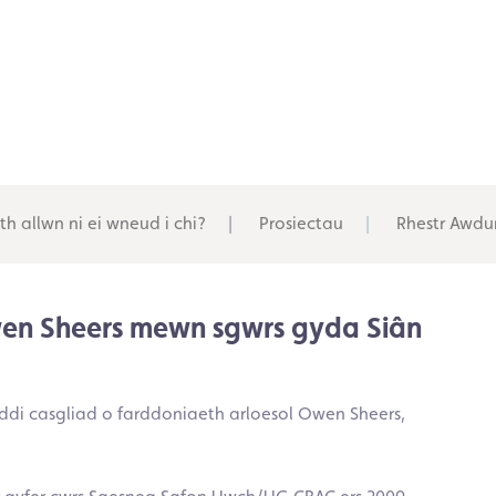
th allwn ni ei wneud i chi?
Prosiectau
Rhestr Awdu
 Owen Sheers mewn sgwrs gyda Siân
ddi casgliad o farddoniaeth arloesol Owen Sheers,