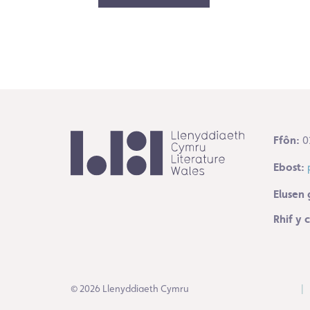
Ffôn:
0
Ebost:
Elusen 
Rhif y
© 2026 Llenyddiaeth Cymru