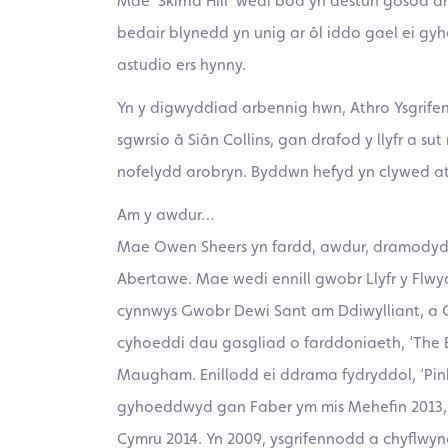
Mae ‘Skirrid Hill’ wedi bod yn destun gosod 
bedair blynedd yn unig ar ôl iddo gael ei gy
astudio ers hynny.
Yn y digwyddiad arbennig hwn, Athro Ysgrife
sgwrsio â Siân Collins, gan drafod y llyfr a s
nofelydd arobryn. Byddwn hefyd yn clywed atg
Am y awdur…
Mae Owen Sheers yn fardd, awdur, dramodydd
Abertawe. Mae wedi ennill gwobr Llyfr y Flw
cynnwys Gwobr Dewi Sant am Ddiwylliant, a
cyhoeddi dau gasgliad o farddoniaeth, ‘The Bl
Maugham. Enillodd ei ddrama fydryddol, ‘Pin
gyhoeddwyd gan Faber ym mis Mehefin 2013, F
Cymru 2014. Yn 2009, ysgrifennodd a chyflwyno