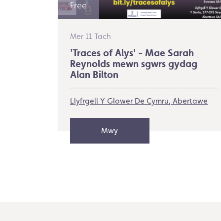
Free
Mer 11 Tach
'Traces of Alys' - Mae Sarah
Reynolds mewn sgwrs gydag
Alan Bilton
Llyfrgell Y Glower De Cymru
Abertawe
Mwy