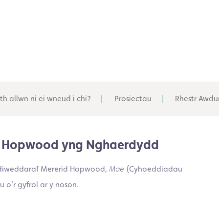
th allwn ni ei wneud i chi?
Prosiectau
Rhestr Awdu
id Hopwood yng Nghaerdydd
 ddiweddaraf Mererid Hopwood,
Mae
(Cyhoeddiadau
o’r gyfrol ar y noson.