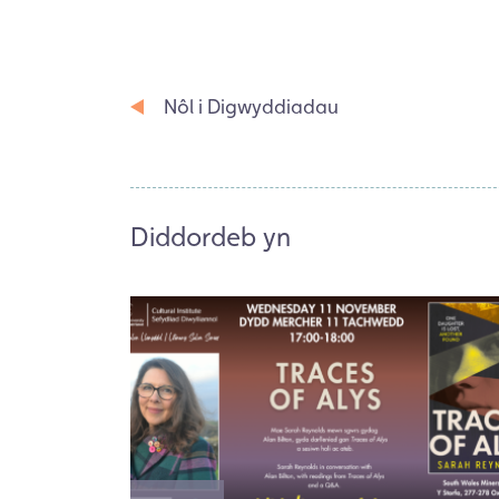
Nôl i Digwyddiadau
Diddordeb yn