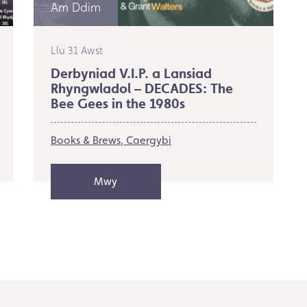
Am Ddim
Llu 31 Awst
Derbyniad V.I.P. a Lansiad
Rhyngwladol – DECADES: The
Bee Gees in the 1980s
Books & Brews
Caergybi
Mwy