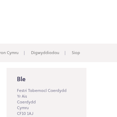
ron Cymru
Digwyddiadau
Siop
Ble
Festri Tabernacl Caerdydd
Yr Ais
Caerdydd
Cymru
CF10 1AJ