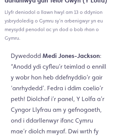
darluniwyd gan Telor Gwyn (Y Lolfa)
Llyfr deniadol a llawn hwyl am 13 o ddynion
ysbrydoledig o Gymru sy’n arbenigwyr yn eu
meysydd penodol ac yn dod o bob rhan o
Gymru.
Dywedodd
Medi Jones-Jackson
:
“Anodd ydi cyfleu’r teimlad o ennill
y wobr hon heb ddefnyddio’r gair
‘anrhydedd’. Fedra i ddim coelio’r
peth! Diolchaf i’r panel, Y Lolfa a’r
Cyngor Llyfrau am y gefnogaeth,
ond i ddarllenwyr ifanc Cymru
mae’r diolch mwyaf. Dwi wrth fy