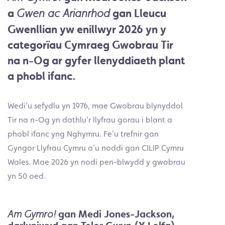
a
gan Lleucu
Gwen ac Arianrhod
Gwenllian yw enillwyr 2026 yn y
categorïau Cymraeg Gwobrau Tir
na n-Og ar gyfer llenyddiaeth plant
a phobl ifanc.
Wedi’u sefydlu yn 1976, mae Gwobrau blynyddol
Tir na n-Og yn dathlu’r llyfrau gorau i blant a
phobl ifanc yng Nghymru. Fe’u trefnir gan
Gyngor Llyfrau Cymru a’u noddi gan CILIP Cymru
Wales. Mae 2026 yn nodi pen-blwydd y gwobrau
yn 50 oed.
gan Medi Jones-Jackson
,
Am Gymro!