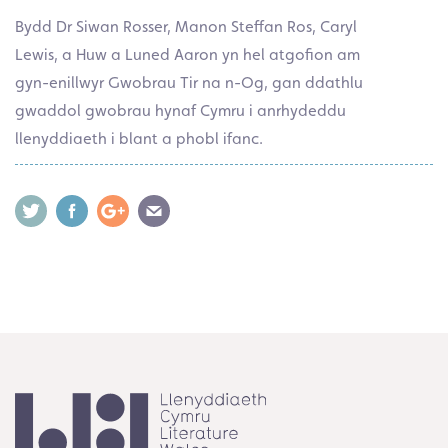
Bydd Dr Siwan Rosser, Manon Steffan Ros, Caryl
Lewis, a Huw a Luned Aaron yn hel atgofion am
gyn-enillwyr Gwobrau Tir na n-Og, gan ddathlu
gwaddol gwobrau hynaf Cymru i anrhydeddu
llenyddiaeth i blant a phobl ifanc.