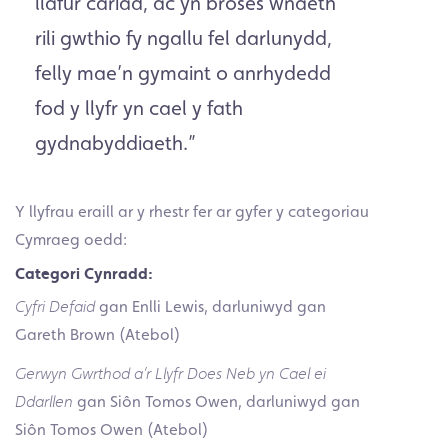
llafur cariad, ac yn broses wnaeth
rili gwthio fy ngallu fel darlunydd,
felly mae’n gymaint o anrhydedd
fod y llyfr yn cael y fath
gydnabyddiaeth.”
Y llyfrau eraill ar y rhestr fer ar gyfer y categoriau
Cymraeg oedd:
Categori Cynradd:
Cyfri Defaid
gan Enlli Lewis, darluniwyd gan
Gareth Brown (Atebol)
Gerwyn Gwrthod a’r Llyfr Does Neb yn Cael ei
Ddarllen
gan Siôn Tomos Owen, darluniwyd gan
Siôn Tomos Owen (Atebol)