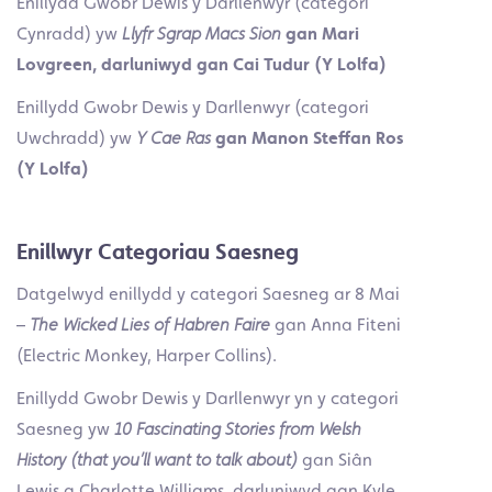
Enillydd Gwobr Dewis y Darllenwyr (categori
Cynradd) yw
Llyfr Sgrap Macs Sion
gan Mari
Lovgreen, darluniwyd gan Cai Tudur (Y Lolfa)
Enillydd Gwobr Dewis y Darllenwyr (categori
Uwchradd) yw
Y Cae Ras
gan Manon Steffan Ros
(Y Lolfa)
Enillwyr Categoriau Saesneg
Datgelwyd enillydd y categori Saesneg ar 8 Mai
–
The Wicked Lies of Habren Faire
gan Anna Fiteni
(Electric Monkey, Harper Collins).
Enillydd Gwobr Dewis y Darllenwyr yn y categori
Saesneg yw
10 Fascinating Stories from Welsh
History (that you’ll want to talk about)
gan Siân
Lewis a Charlotte Williams, darluniwyd gan Kyle