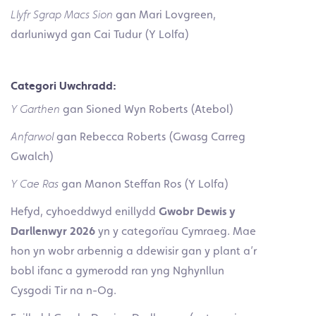
Llyfr Sgrap Macs Sion
gan Mari Lovgreen,
darluniwyd gan Cai Tudur (Y Lolfa)
Categori Uwchradd:
Y Garthen
gan Sioned Wyn Roberts (Atebol)
Anfarwol
gan Rebecca Roberts (Gwasg Carreg
Gwalch)
Y Cae Ras
gan Manon Steffan Ros (Y Lolfa)
Hefyd, cyhoeddwyd enillydd
Gwobr Dewis y
Darllenwyr 2026
yn y categorïau Cymraeg. Mae
hon yn wobr arbennig a ddewisir gan y plant a’r
bobl ifanc a gymerodd ran yng Nghynllun
Cysgodi Tir na n-Og.