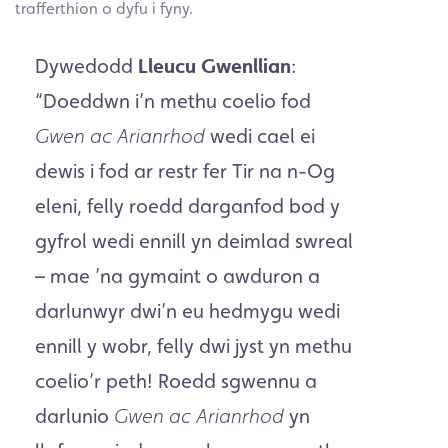
trafferthion o dyfu i fyny.
Dywedodd
Lleucu Gwenllian
:
“Doeddwn i’n methu coelio fod
wedi cael ei
Gwen ac Arianrhod
dewis i fod ar restr fer Tir na n-Og
eleni, felly roedd darganfod bod y
gyfrol wedi ennill yn deimlad swreal
– mae ’na gymaint o awduron a
darlunwyr dwi’n eu hedmygu wedi
ennill y wobr, felly dwi jyst yn methu
coelio’r peth! Roedd sgwennu a
darlunio
yn
Gwen ac Arianrhod