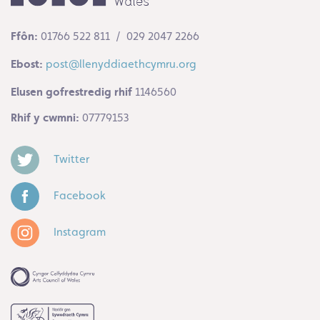
Ffôn:
01766 522 811 / 029 2047 2266
Ebost:
post@llenyddiaethcymru.org
Elusen gofrestredig rhif
1146560
Rhif y cwmni:
07779153
Twitter
Facebook
Instagram