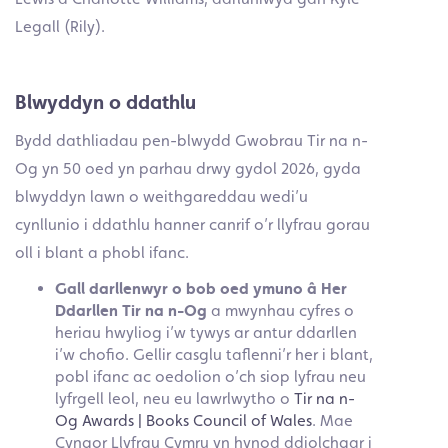
Legall (Rily).
Blwyddyn o ddathlu
Bydd dathliadau pen-blwydd Gwobrau Tir na n-
Og yn 50 oed yn parhau drwy gydol 2026, gyda
blwyddyn lawn o weithgareddau wedi’u
cynllunio i ddathlu hanner canrif o’r llyfrau gorau
oll i blant a phobl ifanc.
Gall darllenwyr o bob oed ymuno â Her
Ddarllen Tir na n-Og
a mwynhau cyfres o
heriau hwyliog i’w tywys ar antur ddarllen
i’w chofio. Gellir casglu taflenni’r her i blant,
pobl ifanc ac oedolion o’ch siop lyfrau neu
lyfrgell leol, neu eu lawrlwytho o
Tir na n-
Og Awards | Books Council of Wales
. Mae
Cyngor Llyfrau Cymru yn hynod ddiolchgar i