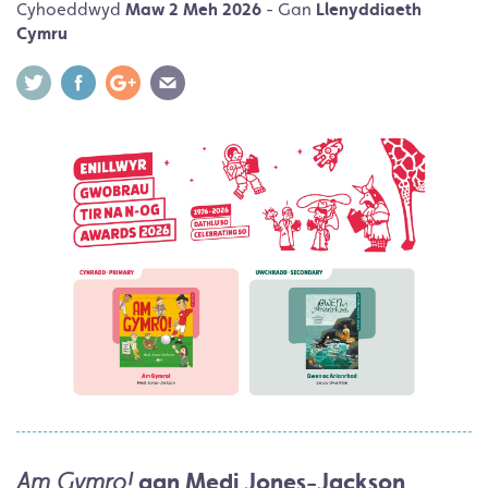
Cyhoeddwyd
Maw 2 Meh 2026
- Gan
Llenyddiaeth
Cymru
gan Medi Jones-Jackson
Am Gymro!