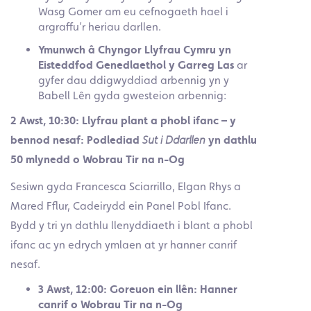
Wasg Gomer am eu cefnogaeth hael i
argraffu’r heriau darllen.
Ymunwch â Chyngor Llyfrau Cymru yn
Eisteddfod Genedlaethol y Garreg Las
ar
gyfer dau ddigwyddiad arbennig yn y
Babell Lên gyda gwesteion arbennig:
2 Awst, 10:30: Llyfrau plant a phobl ifanc – y
bennod nesaf: Podlediad
Sut i Ddarllen
yn dathlu
50 mlynedd o Wobrau Tir na n-Og
Sesiwn gyda Francesca Sciarrillo, Elgan Rhys a
Mared Fflur, Cadeirydd ein Panel Pobl Ifanc.
Bydd y tri yn dathlu llenyddiaeth i blant a phobl
ifanc ac yn edrych ymlaen at yr hanner canrif
nesaf.
3 Awst, 12:00: Goreuon ein llên: Hanner
canrif o Wobrau Tir na n-Og