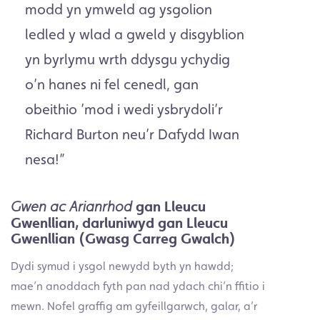
modd yn ymweld ag ysgolion
ledled y wlad a gweld y disgyblion
yn byrlymu wrth ddysgu ychydig
o’n hanes ni fel cenedl, gan
obeithio ’mod i wedi ysbrydoli’r
Richard Burton neu’r Dafydd Iwan
nesa!”
gan Lleucu
Gwen ac Arianrhod
Gwenllian
,
darluniwyd gan Lleucu
Gwenllian (Gwasg Carreg Gwalch)
Dydi symud i ysgol newydd byth yn hawdd;
mae’n anoddach fyth pan nad ydach chi’n ffitio i
mewn. Nofel graffig am gyfeillgarwch, galar, a’r