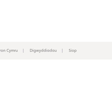
ron Cymru
Digwyddiadau
Siop