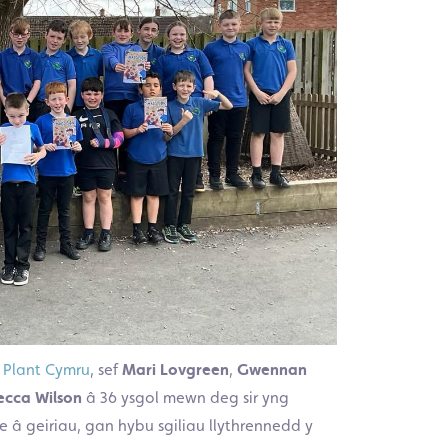
 Plant Cymru
, sef
Mari Lovgreen
,
Gwennan
ecca Wilson
â 36 ysgol mewn deg sir yng
â geiriau, gan hybu sgiliau llythrennedd y