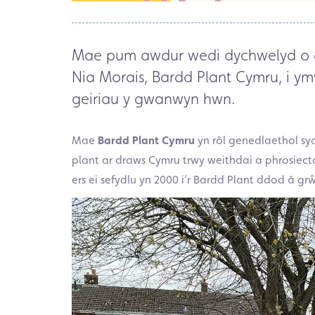
Mae pum awdur wedi dychwelyd o d
Nia Morais, Bardd Plant Cymru, i ym
geiriau y gwanwyn hwn.
Mae
Bardd Plant Cymru
yn rôl genedlaethol sy
plant ar draws Cymru trwy weithdai a phrosiec
ers ei sefydlu yn 2000 i’r Bardd Plant ddod â g