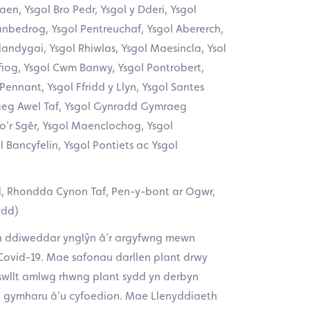
aen, Ysgol Bro Pedr, Ysgol y Dderi, Ysgol
lanbedrog, Ysgol Pentreuchaf, Ysgol Abererch,
landygai, Ysgol Rhiwlas, Ysgol Maesincla, Ysol
ifiog, Ysgol Cwm Banwy, Ysgol Pontrobert,
ennant, Ysgol Ffridd y Llyn, Ysgol Santes
raeg Awel Taf, Ysgol Gynradd Gymraeg
o’r Sgêr, Ysgol Maenclochog, Ysgol
 Bancyfelin, Ysgol Pontiets ac Ysgol
ful, Rhondda Cynon Taf, Pen-y-bont ar Ogwr,
ydd)
n ddiweddar ynglŷn â’r argyfwng mewn
Covid-19. Mae safonau darllen plant drwy
swllt amlwg rhwng plant sydd yn derbyn
’i gymharu â’u cyfoedion. Mae Llenyddiaeth