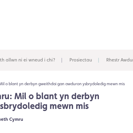
th allwn ni ei wneud i chi?
Prosiectau
Rhestr Awdu
 Mil o blant yn derbyn gweithdai gan awduron ysbrydoledig mewn mis
ru: Mil o blant yn derbyn
sbrydoledig mewn mis
aeth Cymru