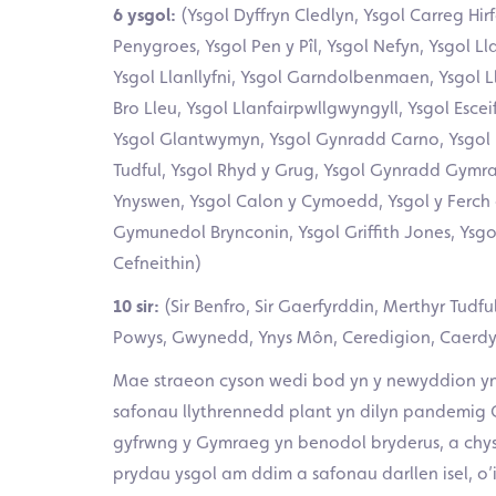
6 ysgol:
(Ysgol Dyffryn Cledlyn, Ysgol Carreg Hirf
Penygroes, Ysgol Pen y Pîl, Ysgol Nefyn, Ysgol L
Ysgol Llanllyfni, Ysgol Garndolbenmaen, Ysgol L
Bro Lleu, Ysgol Llanfairpwllgwyngyll, Ysgol Esce
Ysgol Glantwymyn, Ysgol Gynradd Carno, Ysgol P
Tudful, Ysgol Rhyd y Grug, Ysgol Gynradd Gym
Ynyswen, Ysgol Calon y Cymoedd, Ysgol y Ferch 
Gymunedol Brynconin, Ysgol Griffith Jones, Ysgol
Cefneithin)
10 sir:
(Sir Benfro, Sir Gaerfyrddin, Merthyr Tud
Powys, Gwynedd, Ynys Môn, Ceredigion, Caerd
Mae straeon cyson wedi bod yn y newyddion y
safonau llythrennedd plant yn dilyn pandemig 
gyfrwng y Gymraeg yn benodol bryderus, a chy
prydau ysgol am ddim a safonau darllen isel, o