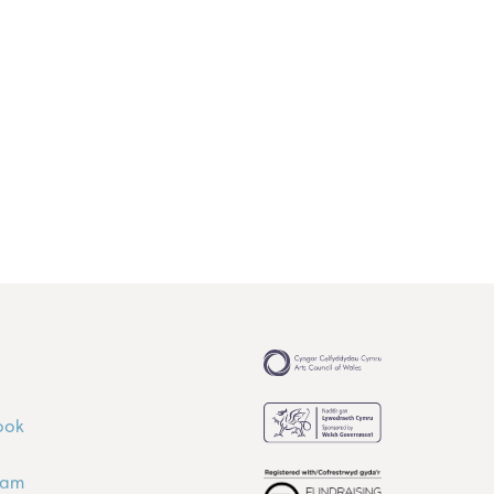
ook
ram