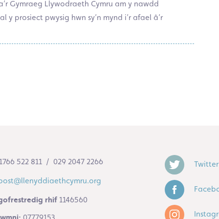
t a’r Gymraeg Llywodraeth Cymru am y nawdd
l y prosiect pwysig hwn sy’n mynd i’r afael â’r
1766 522 811 / 029 2047 2266
Twitter
post@llenyddiaethcymru.org
Faceb
gofrestredig rhif
1146560
Instag
 cwmni:
07779153