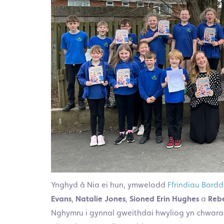
Ynghyd â Nia ei hun, ymwelodd
Ffrindiau Bardd
Evans
,
Natalie Jones
,
Sioned Erin Hughes
a
Reb
Nghymru i gynnal gweithdai hwyliog yn chwarae 