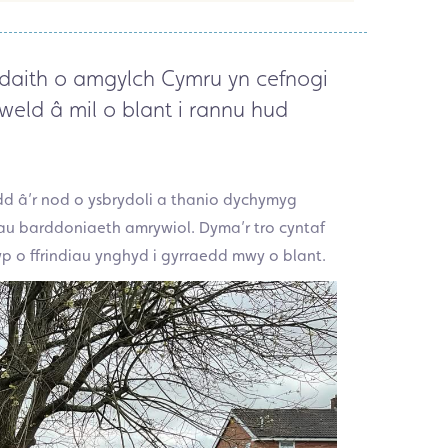
aith o amgylch Cymru yn cefnogi
weld â mil o blant i rannu hud
dd â’r nod o ysbrydoli a thanio dychymyg
tau barddoniaeth amrywiol. Dyma’r tro cyntaf
rŵp o ffrindiau ynghyd i gyrraedd mwy o blant.