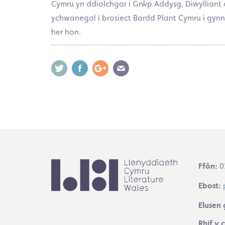
Cymru yn ddiolchgar i Grŵp Addysg, Diwyllian
ychwanegol i brosiect Bardd Plant Cymru i gynna
her hon.
Ffôn:
0
Ebost:
Elusen 
Rhif y