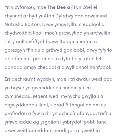
Yn y cyfamser, mae
The Dee a Fi
yn cael ei
chynnal ar hyd yr Afon Dyfrdwy dan arweiniad
Natasha Borton. Drwy ymgysylltu creadigol a
chydweithio lleol, mae’r preswyliad yn archwilio
sut y gall dyfrffyrdd gysylltu cymunedau a
goresgyn ffiniau a grëwyd gan bobl, drwy fyfyrio
ar orffennol, presennol a dyfodol yr afon fel
adnodd amgylcheddol a diwylliannol hanfodol.
Ers dechrau’r flwyddyn, mae’r tri awdur wedi bod
yn brysur yn gwreiddio eu hunain yn eu
cymunedau. Maent wedi mynychu gwyliau a
digwyddiadau lleol, siarad â thrigolion am eu
profiadau o fyw ochr yn ochr â’r afonydd, trefnu
ymweliadau ag ysgolion i ysbrydoli pobl ifanc
drwy weithgareddau creadigol, a gweithio