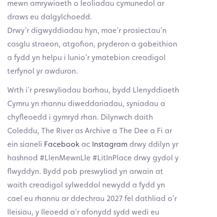
mewn amrywiaeth o leoliadau cymunedol ar
draws eu dalgylchoedd.
Drwy’r digwyddiadau hyn, mae’r prosiectau’n
casglu straeon, atgofion, pryderon a gobeithion
a fydd yn helpu i lunio’r ymatebion creadigol
terfynol yr awduron.
Wrth i’r preswyliadau barhau, bydd Llenyddiaeth
Cymru yn rhannu diweddariadau, syniadau a
chyfleoedd i gymryd rhan. Dilynwch daith
Coleddu, The River as Archive a The Dee a Fi ar
ein sianeli
Facebook
ac
Instagram
drwy ddilyn yr
hashnod #LlenMewnLle #LitInPlace drwy gydol y
flwyddyn. Bydd pob preswyliad yn arwain at
waith creadigol sylweddol newydd a fydd yn
cael eu rhannu ar ddechrau 2027 fel dathliad o’r
lleisiau, y lleoedd a’r afonydd sydd wedi eu