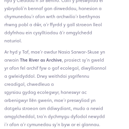
hyd y Cleddau’n Sir Benfro. Caiff y preswyliad ei
ysbrydoli’n bennaf gan dirweddau, hanesion a
chymunedau’r afon wrth archwilio’r berthynas
rhwng pobl a dŵr, a’r ffyrdd y gall straeon lleol
ddyfnhau ein cysylltiadau â’r amgylchedd
naturiol.
Ar hyd y Taf, mae’r awdur Nasia Sarwar-Skuse yn
arwain
The River as Archive
, prosiect sy’n gweld
yr afon fel archif fyw o gof ecolegol, diwylliannol
a gwleidyddol. Drwy weithdai ysgrifennu
creadigol, chwedleua a
sgyrsiau gydag ecolegwyr, haneswyr ac
arbenigwyr llên gwerin, mae’r preswyliad yn
datgelu straeon am ddiwydiant, mudo a newid
amgylcheddol, tra’n dychmygu dyfodol newydd
i’r afon a’r cymunedau sy’n byw ar ei glannau.