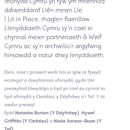
afonydd Cymru yn fyw ym mhennod
ddiweddaraf
Llên mewn Lle
| Lit in Place
, rhaglen flaenllaw
Llenyddiaeth Cymru sy’n cael ei
chynnal mewn partneriaeth â WWF
Cymru ac sy’n archwilio’r argyfwng
hinsawdd a natur drwy lenyddiaeth.
Eleni, mae’r prosiect wedi troi ei sylw at fywyd
ecolegol a diwylliannol afonydd, gyda thri
preswyliad blwyddyn o hyd yn cael eu cynnal ar
hyd afonydd y Cleddau, y Ddyfrdwy a’r Taf. Y tri
awdur preswyl
fydd
Natasha Borton (Y Ddyfrdwy)
,
Hywel
Griffiths (Y Cleddau)
a
Nasia Sarwar-Skuse (Y
Taf)
.