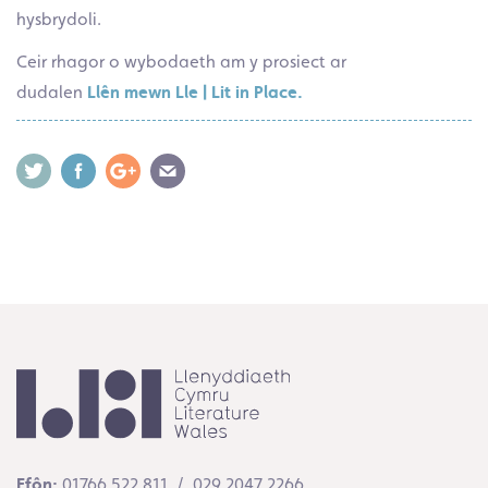
hysbrydoli.
Ceir rhagor o wybodaeth am y prosiect ar
dudalen
Llên mewn Lle | Lit in Place.
Ffôn:
01766 522 811 / 029 2047 2266