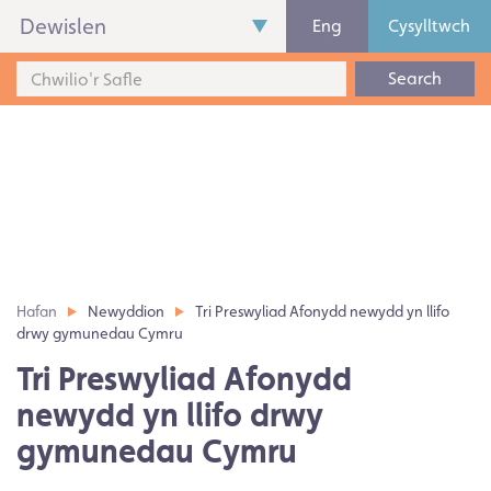
Dewislen
Eng
Cysylltwch
Search
Hafan
Newyddion
Tri Preswyliad Afonydd newydd yn llifo
drwy gymunedau Cymru
Tri Preswyliad Afonydd
newydd yn llifo drwy
gymunedau Cymru