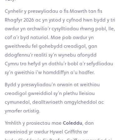
Cynhelir y preswyliadau o fis Mawrth tan fis
Rhagfyr 2026 ac yn ystod y cyfnod hwn bydd y tri
awdur yn archwilio’r cysylltiadau rhwng pobl, lle,
cof a’r byd naturiol. Mae pob awdur yn
gweithredu fel gohebydd creadigol, gan
ddogfennu’r realiti sy’n wynebu afonydd
Cymru tra hefyd yn dathlu’r bobl a’r sefydliadau
sy’n gweithio i’w hamddiffyn a’u hadfer.
Bydd y preswyliadau’n arwain at weithiau
creadigol gwreiddiol sy’n plethu lleisiau
cymunedol, dealltwriaeth amgylcheddol ac
ymarfer artistig.
Ymhlith y prosiectau mae
Coleddu
, dan
arweiniad yr awdur Hywel Griffiths ar