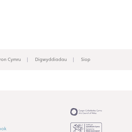
ron Cymru
Digwyddiadau
Siop
ook