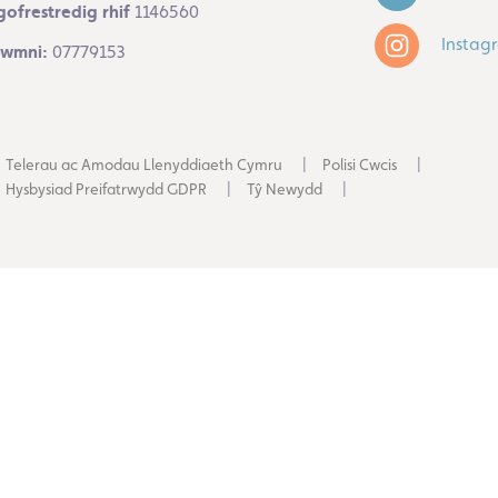
gofrestredig rhif
1146560
Instag
 cwmni:
07779153
Telerau ac Amodau Llenyddiaeth Cymru
Polisi Cwcis
Hysbysiad Preifatrwydd GDPR
Tŷ Newydd