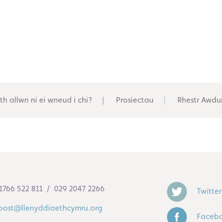
th allwn ni ei wneud i chi?
Prosiectau
Rhestr Awdu
1766 522 811 / 029 2047 2266
Twitter
post@llenyddiaethcymru.org
Faceb