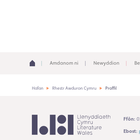
Amdanom ni
Newyddion
Be
Hafan
Rhestr Awduron Cymru
Proffil
Ffôn:
0
Ebost: