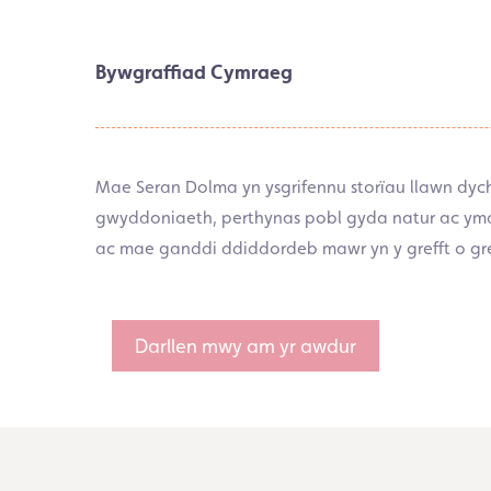
Bywgraffiad Cymraeg
Mae Seran Dolma yn ysgrifennu storïau llawn dych
gwyddoniaeth, perthynas pobl gyda natur ac ymat
ac mae ganddi ddiddordeb mawr yn y grefft o gre
Darllen mwy am yr awdur