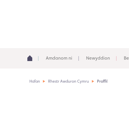
Amdanom ni
Newyddion
Be
Hafan
Rhestr Awduron Cymru
Proffil