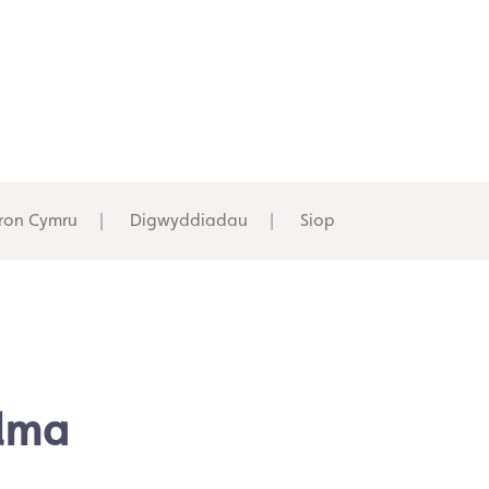
ron Cymru
Digwyddiadau
Siop
lma