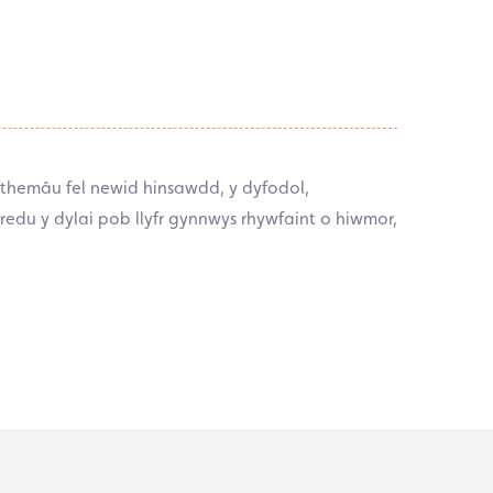
 themâu fel newid hinsawdd, y dyfodol,
du y dylai pob llyfr gynnwys rhywfaint o hiwmor,