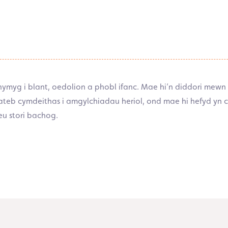
ymyg i blant, oedolion a phobl ifanc. Mae hi’n diddori mewn
eb cymdeithas i amgylchiadau heriol, ond mae hi hefyd yn cre
u stori bachog.