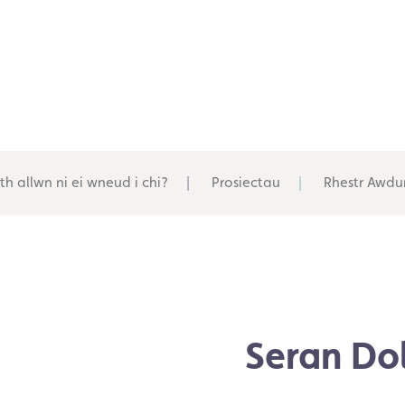
th allwn ni ei wneud i chi?
Prosiectau
Rhestr Awdu
Seran Do