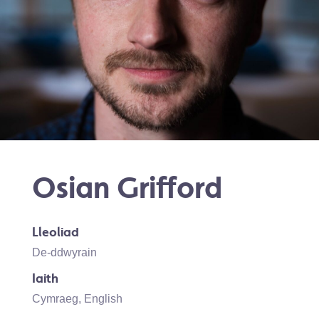
Osian Grifford
Lleoliad
De-ddwyrain
Iaith
Cymraeg
,
English