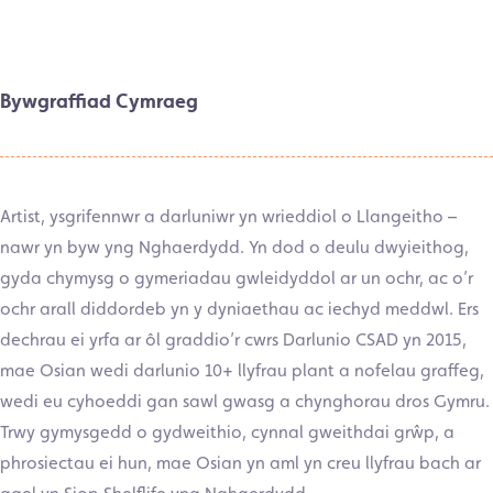
Bywgraffiad Cymraeg
Artist, ysgrifennwr a darluniwr yn wrieddiol o Llangeitho –
nawr yn byw yng Nghaerdydd. Yn dod o deulu dwyieithog,
gyda chymysg o gymeriadau gwleidyddol ar un ochr, ac o’r
ochr arall diddordeb yn y dyniaethau ac iechyd meddwl. Ers
dechrau ei yrfa ar ôl graddio’r cwrs Darlunio CSAD yn 2015,
mae Osian wedi darlunio 10+ llyfrau plant a nofelau graffeg,
wedi eu cyhoeddi gan sawl gwasg a chynghorau dros Gymru.
Trwy gymysgedd o gydweithio, cynnal gweithdai grŵp, a
phrosiectau ei hun, mae Osian yn aml yn creu llyfrau bach ar