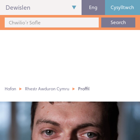
Dewislen
Eng
Cysylltwch
Search
Hafan
Rhestr Awduron Cymru
Proffil