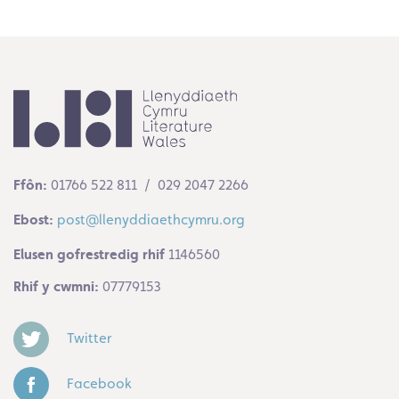
Ffôn:
01766 522 811 / 029 2047 2266
Ebost:
post@llenyddiaethcymru.org
Elusen gofrestredig rhif
1146560
Rhif y cwmni:
07779153
Twitter
Facebook