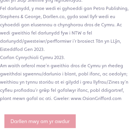
gael yn Siop Shelflife yng Nghaerdydd.
Fel darlunydd, y mae wedi ei gyhoeddi gan Petra Publishing,
Stephens & George, Darllen.co, gyda sawl llyfr wedi eu
cyhoeddi gan elusennau a chynghorau dros de Cymru. Ac
wedi gweithio fel darlunydd fyw i NTW a fel
darlunydd/gwesteiwr/perfformiwr i’r brosiect Tân yn LLŷn,
Eisteddfod Gen 2023.
Carfan Cynrychioli Cymru 2023.
Am waith arferol mae’n gweithio dros de Cymru yn rhedeg
gweithdai sgwennu/darlunio i blant, pobl ifanc, ac oedolyn;
weithiau yn tynnu storiâu at ei gilydd i greu llyfrau/Zines sy’n
cyfleu profiadau’r grŵp fel gofalwyr ifanc, pobl ddigartref,
plant mewn gofal ac ati. Gweler: www.OsianGrifford.com
Darllen mwy am yr awdur