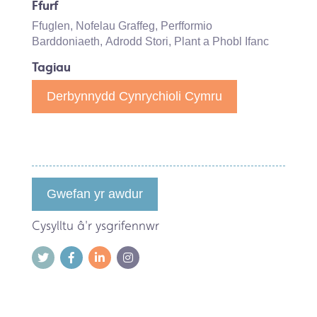
Ffurf
Ffuglen
,
Nofelau Graffeg
,
Perfformio
Barddoniaeth
,
Adrodd Stori
,
Plant a Phobl Ifanc
Tagiau
Derbynnydd Cynrychioli Cymru
Gwefan yr awdur
Cysylltu â'r ysgrifennwr