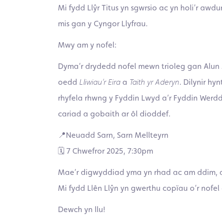
Mi fydd Llŷr Titus yn sgwrsio ac yn holi’r aw
mis gan y Cyngor Llyfrau.
Mwy am y nofel:
Dyma’r drydedd nofel mewn trioleg gan Alun J
oedd
Lliwiau’r Eira
a
Taith yr Aderyn
. Dilynir hy
rhyfela rhwng y Fyddin Lwyd a’r Fyddin Werd
cariad a gobaith ar ôl dioddef.
📍Neuadd Sarn, Sarn Mellteyrn
🗓 7 Chwefror 2025, 7:30pm
Mae’r digwyddiad yma yn rhad ac am ddim, a 
Mi fydd Llên Llŷn yn gwerthu copïau o’r nofel
Dewch yn llu!