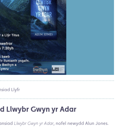
siad Llyfr
ad Llwybr Gwyn yr Adar
ansiad
Llwybr Gwyn yr Adar
, nofel newydd Alun Jones.