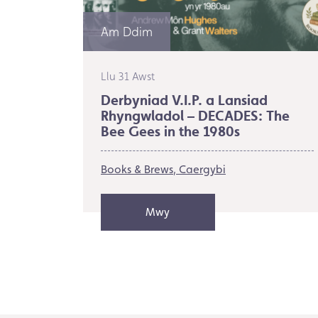
Am Ddim
Llu 31 Awst
Derbyniad V.I.P. a Lansiad
Rhyngwladol – DECADES: The
Bee Gees in the 1980s
Books & Brews
Caergybi
Mwy