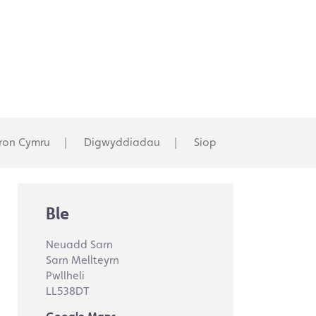
ron Cymru
Digwyddiadau
Siop
Ble
Neuadd Sarn
Sarn Mellteyrn
Pwllheli
LL538DT