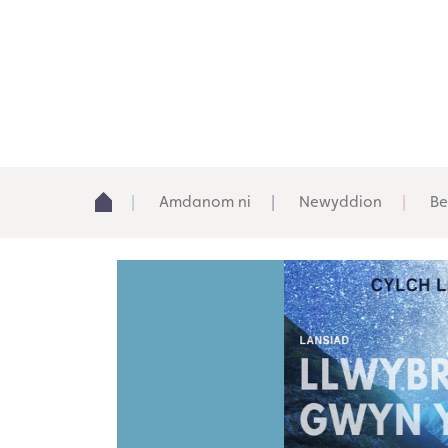
Amdanom ni
Newyddion
Be