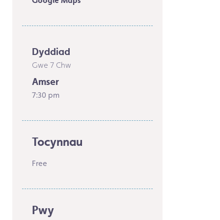
Google Maps
Dyddiad
Gwe 7 Chw
Amser
7:30 pm
Tocynnau
Free
Pwy