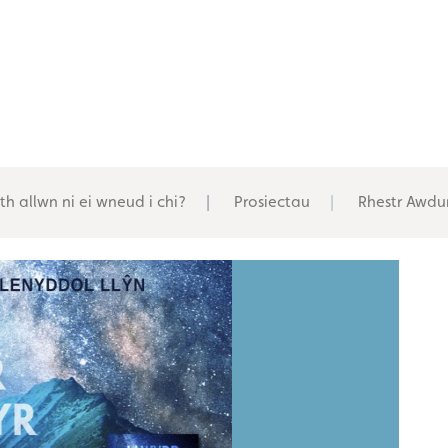
th allwn ni ei wneud i chi?
Prosiectau
Rhestr Awdu