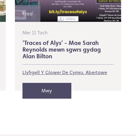
Free
Mer 11 Tach
'Traces of Alys' - Mae Sarah
Reynolds mewn sgwrs gydag
Alan Bilton
Llyfrgell Y Glower De Cymru
Abertawe
Mwy