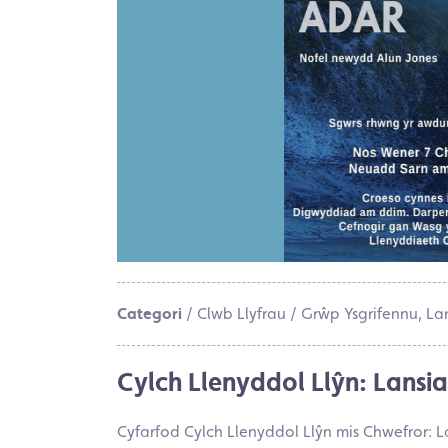
Categori
/ Clwb Llyfrau / Grŵp Ysgrifennu, Lan
Cylch Llenyddol Llŷn: Lansi
Cyfarfod Cylch Llenyddol Llŷn mis Chwefror:
L