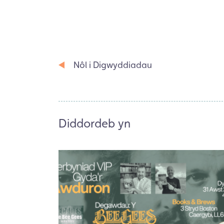
Nôl i Digwyddiadau
Diddordeb yn