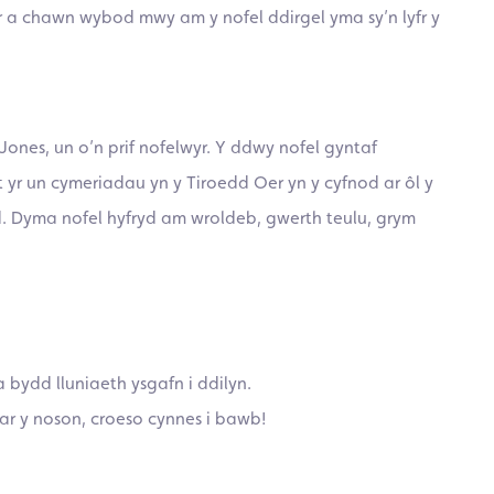
dur a chawn wybod mwy am y nofel ddirgel yma sy’n lyfr y
ones, un o’n prif nofelwyr. Y ddwy nofel gyntaf
nt yr un cymeriadau yn y Tiroedd Oer yn y cyfnod ar ôl y
d. Dyma nofel hyfryd am wroldeb, gwerth teulu, grym
bydd lluniaeth ysgafn i ddilyn.
 ar y noson, croeso cynnes i bawb!