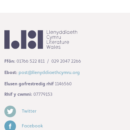
Ffôn:
01766 522 811 / 029 2047 2266
Ebost:
post@llenyddiaethcymru.org
Elusen gofrestredig rhif
1146560
Rhif y cwmni:
07779153
Twitter
Facebook