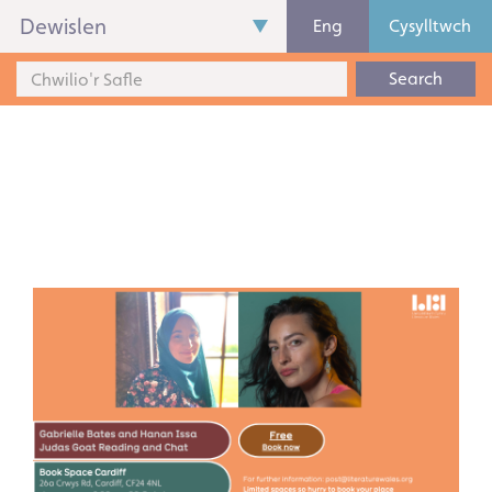
Dewislen
Eng
Cysylltwch
Search