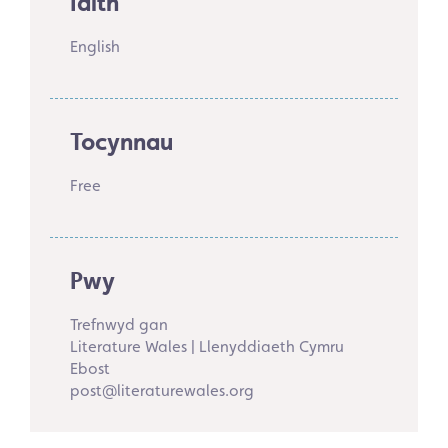
Iaith
English
Tocynnau
Free
Pwy
Trefnwyd gan
Literature Wales | Llenyddiaeth Cymru
Ebost
post@literaturewales.org