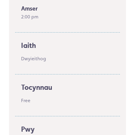
Amser
2:00 pm
Iaith
Dwyieithog
Tocynnau
Free
Pwy