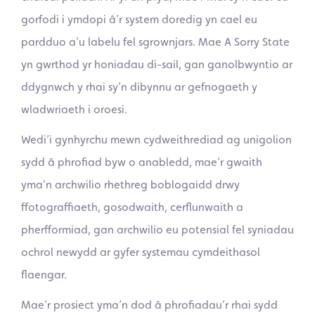
gorfodi i ymdopi â’r system doredig yn cael eu
pardduo a’u labelu fel sgrownjars. Mae A Sorry State
yn gwrthod yr honiadau di-sail, gan ganolbwyntio ar
ddygnwch y rhai sy’n dibynnu ar gefnogaeth y
wladwriaeth i oroesi.
Wedi’i gynhyrchu mewn cydweithrediad ag unigolion
sydd â phrofiad byw o anabledd, mae’r gwaith
yma’n archwilio rhethreg boblogaidd drwy
ffotograffiaeth, gosodwaith, cerflunwaith a
pherfformiad, gan archwilio eu potensial fel syniadau
ochrol newydd ar gyfer systemau cymdeithasol
flaengar.
Mae’r prosiect yma’n dod â phrofiadau’r rhai sydd