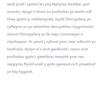
wedi profi’r system les yng Nghymru heddiw, gan
wrando, dysgu a throsi eu profiadau yn waith celf.
Drwy gydol yr arddangosfa, bydd Ffotogallery yn
cyflwyno ac yn ailweithio deunyddiau hygyrchedd i
wneud Ffotogallery yn lle mwy croesawgar a
chynhwysol. Yn ystod y cyfnod yma, mae adborth yn
hanfodol. Rydyn ni’n eich gwahodd i rannu eich
profiadau gyda’r gweithiau newydd yma neu
awgrymu ffyrdd eraill y gellir gwneud eich ymweliad
yn fwy hygyrch.