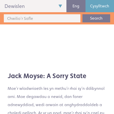
Dewislen
Eng
Cysylltwch
Search
Jack Moyse: A Sorry State
Mae’r wladwriaeth les yn methu’r rhai sy’n ddibynnol
arni. Mae degawdau o newid, dan faner
adnewyddiad, wedi arwain at anghydraddoldeb a
chaledi pellach. Ar yr un pryd, mae’r rhai sy’n cael eu