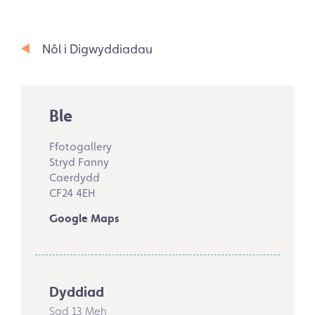
Nôl i Digwyddiadau
Ble
Ffotogallery
Stryd Fanny
Caerdydd
CF24 4EH
Google Maps
Dyddiad
Sad 13 Meh