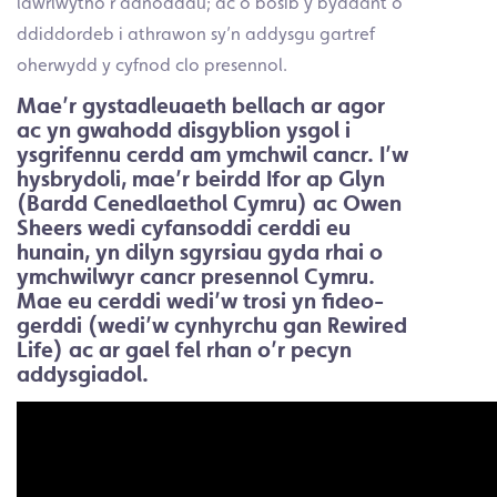
lawrlwytho’r adnoddau; ac o bosib y byddant o
ddiddordeb i athrawon sy’n addysgu gartref
oherwydd y cyfnod clo presennol.
Mae’r gystadleuaeth bellach ar agor
ac yn gwahodd disgyblion ysgol i
ysgrifennu cerdd am ymchwil cancr. I’w
hysbrydoli, mae’r beirdd Ifor ap Glyn
(Bardd Cenedlaethol Cymru) ac Owen
Sheers wedi cyfansoddi cerddi eu
hunain, yn dilyn sgyrsiau gyda rhai o
ymchwilwyr cancr presennol Cymru.
Mae eu cerddi wedi’w trosi yn fideo-
gerddi (wedi’w cynhyrchu gan Rewired
Life) ac ar gael fel rhan o’r pecyn
addysgiadol.