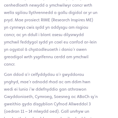
cenhedlaeth newydd o ymchwilwyr cancr wrth
wella sgiliau llythrennedd a gallu digidol ar yr un
pryd. Mae prosiect RIME (Research Inspires ME)
yn cynnwys cwis sydd yn addysgu am risgiau
cancr, ac yn ddull i blant asesu dilysrwydd
ymchwil feddygol sydd yn cael eu canfod ar-lein
yn ogystal â chystadleuaeth i danio’r awen
greadigol wrth ysgrifennu cerdd am ymchwil
cancr.
Gan ddod a’r celfyddydau a’r gwyddorau
ynghyd, mae’r adnodd rhad ac am ddim hwn
wedi ei lunio i’w ddefnyddio gan athrawon
Gwyddoniaeth, Cymraeg, Saesneg ac ABaCh sy’n
gweithio gyda disgyblion Cyfnod Allweddol 3
(oedran 11 – 14 mlwydd oed). Gall unrhyw un