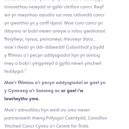
triniaethau newydd ar gyfer cleifion cancr. Rwyf
wir yn mwynhau astudio sut mae celloedd cancr
yn gweithio yn y corff dynol. Mae curo cancr yn
dibynnu ar bobl mewn amryw o rolau gwahanol:
fferyllwyr, nyrsus, peirianwyr, rheolwyr data…
mae’r rhestr yn ddi-ddiwedd! Gobeithiaf y bydd
y fflmiau a’r pecyn addysgiadol hyn yn annog
mwy o bobl i ymgymryd â gyrfa mewn ymchwil
feddygol.”
Mae’r ffilmiau a’r pecyn addysgiadol ar gael yn
y Gymraeg a’r Saesneg ac
ar gael i’w
lawrlwytho yma.
Mae’r adnoddau hyn wedi eu creu mewn
partneriaeth rhwng Prifysgol Caerdydd, Canolfan
Ymchwil Cancr Cymru a’r Centre for Trials