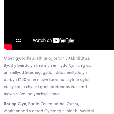
Mae’r gystadleuaeth ar agor tan 30 Ebrill 2021.
Bydd y beirdd yn dewis un enillydd Cymraeg ac
un enillydd Saesneg, gyda’r ddau enillydd yn
derbyn £150 yr un mewn tocynnau llyfr ar gyfer
eu hysgol a chyfle i gael arddangos eu cerdd
mewn sefydliad ymchwil cancr.
Ifor ap Glyn,
Bardd Cenedlaethol Cymru,
ysgrifennodd y gerdd Gymraeg ei hiaith. Meddai