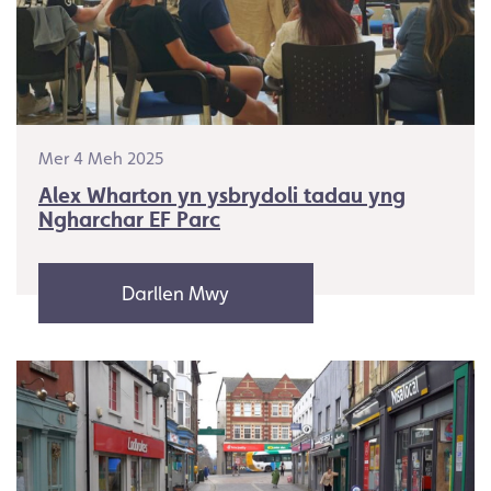
Mer 4 Meh 2025
Alex Wharton yn ysbrydoli tadau yng
Ngharchar EF Parc
Darllen Mwy