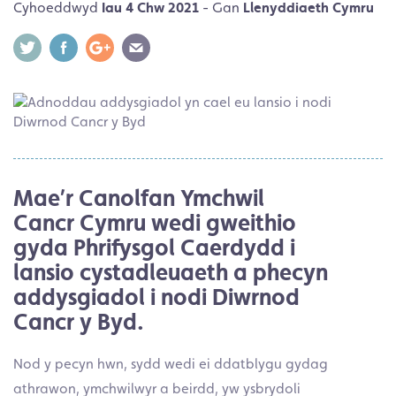
Cyhoeddwyd
Iau 4 Chw 2021
- Gan
Llenyddiaeth Cymru
Mae’r Canolfan Ymchwil
Cancr Cymru wedi gweithio
gyda Phrifysgol Caerdydd i
lansio cystadleuaeth a phecyn
addysgiadol i nodi Diwrnod
Cancr y Byd.
Nod y pecyn hwn, sydd wedi ei ddatblygu gydag
athrawon, ymchwilwyr a beirdd, yw ysbrydoli