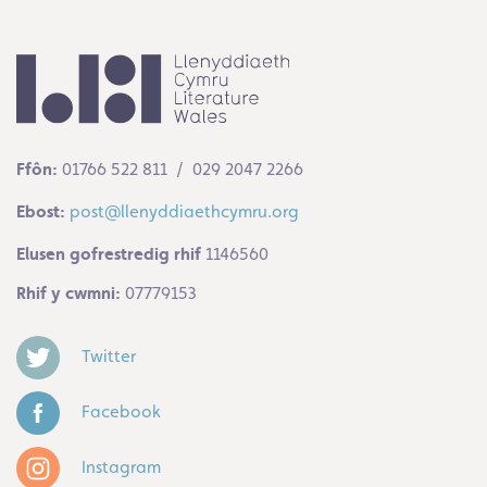
Ffôn:
01766 522 811 / 029 2047 2266
Ebost:
post@llenyddiaethcymru.org
Elusen gofrestredig rhif
1146560
Rhif y cwmni:
07779153
Twitter
Facebook
Instagram