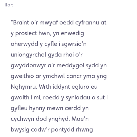
Ifor:
“Braint o’r mwyaf oedd cyfrannu at
y prosiect hwn, yn enwedig
oherwydd y cyfle i sgwrsio’n
uniongyrchol gyda rhai o’r
gwyddonwyr a’r meddygol sydd yn
gweithio ar ymchwil cancr yma yng
Nghymru. Wrth iddynt egluro eu
gwaith i mi, roedd y syniadau o sut i
gyfleu hynny mewn cerdd yn
cychwyn dod ynghyd. Mae’n
bwysig cadw’r pontydd rhwng