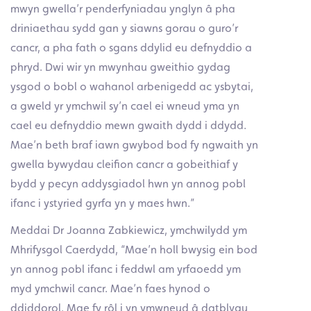
mwyn gwella’r penderfyniadau ynglyn â pha
driniaethau sydd gan y siawns gorau o guro’r
cancr, a pha fath o sgans ddylid eu defnyddio a
phryd. Dwi wir yn mwynhau gweithio gydag
ysgod o bobl o wahanol arbenigedd ac ysbytai,
a gweld yr ymchwil sy’n cael ei wneud yma yn
cael eu defnyddio mewn gwaith dydd i ddydd.
Mae’n beth braf iawn gwybod bod fy ngwaith yn
gwella bywydau cleifion cancr a gobeithiaf y
bydd y pecyn addysgiadol hwn yn annog pobl
ifanc i ystyried gyrfa yn y maes hwn.”
Meddai Dr Joanna Zabkiewicz, ymchwilydd ym
Mhrifysgol Caerdydd, “Mae’n holl bwysig ein bod
yn annog pobl ifanc i feddwl am yrfaoedd ym
myd ymchwil cancr. Mae’n faes hynod o
ddiddorol. Mae fy rôl i yn ymwneud â datblygu