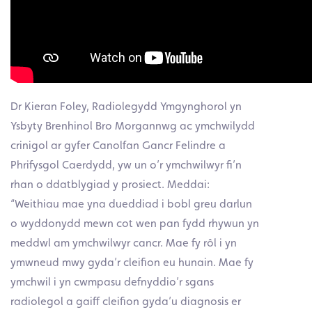
Dr Kieran Foley, Radiolegydd Ymgynghorol yn
Ysbyty Brenhinol Bro Morgannwg ac ymchwilydd
crinigol ar gyfer Canolfan Gancr Felindre a
Phrifysgol Caerdydd, yw un o’r ymchwilwyr fi’n
rhan o ddatblygiad y prosiect. Meddai:
“Weithiau mae yna dueddiad i bobl greu darlun
o wyddonydd mewn cot wen pan fydd rhywun yn
meddwl am ymchwilwyr cancr. Mae fy rôl i yn
ymwneud mwy gyda’r cleifion eu hunain. Mae fy
ymchwil i yn cwmpasu defnyddio’r sgans
radiolegol a gaiff cleifion gyda’u diagnosis er