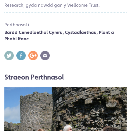
Research, gyda nawdd gan y Wellcome Trust.
Perthnasol i
Bardd Cenedlaethol Cymru
,
Cystadlaethau
,
Plant a
Phobl Ifanc
Straeon Perthnasol