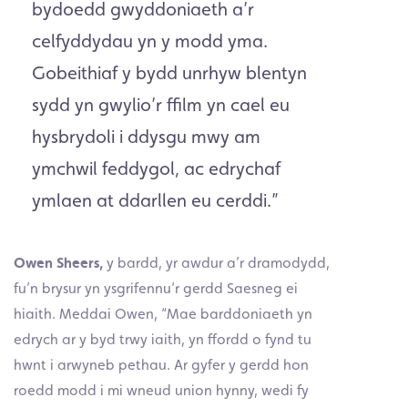
bydoedd gwyddoniaeth a’r
celfyddydau yn y modd yma.
Gobeithiaf y bydd unrhyw blentyn
sydd yn gwylio’r ffilm yn cael eu
hysbrydoli i ddysgu mwy am
ymchwil feddygol, ac edrychaf
ymlaen at ddarllen eu cerddi.”
Owen Sheers,
y bardd, yr awdur a’r dramodydd,
fu’n brysur yn ysgrifennu’r gerdd Saesneg ei
hiaith. Meddai Owen, “Mae barddoniaeth yn
edrych ar y byd trwy iaith, yn ffordd o fynd tu
hwnt i arwyneb pethau. Ar gyfer y gerdd hon
roedd modd i mi wneud union hynny, wedi fy