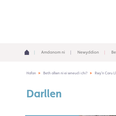
Amdanom ni
Newyddion
Be
Hafan
Beth allwn ni ei wneud i chi?
Rwy'n Caru L
Darllen