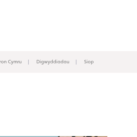
ron Cymru
Digwyddiadau
Siop