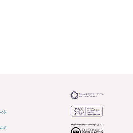
ook
ram