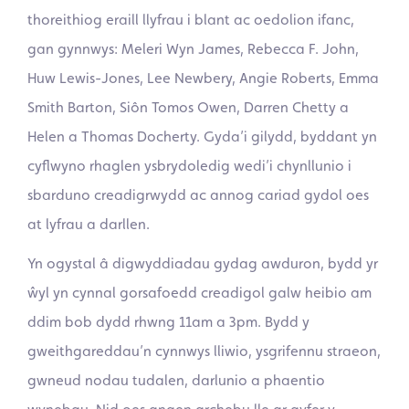
thoreithiog eraill llyfrau i blant ac oedolion ifanc,
gan gynnwys: Meleri Wyn James, Rebecca F. John,
Huw Lewis-Jones, Lee Newbery, Angie Roberts, Emma
Smith Barton, Siôn Tomos Owen, Darren Chetty a
Helen a Thomas Docherty. Gyda’i gilydd, byddant yn
cyflwyno rhaglen ysbrydoledig wedi’i chynllunio i
sbarduno creadigrwydd ac annog cariad gydol oes
at lyfrau a darllen.
Yn ogystal â digwyddiadau gydag awduron, bydd yr
ŵyl yn cynnal gorsafoedd creadigol galw heibio am
ddim bob dydd rhwng 11am a 3pm. Bydd y
gweithgareddau’n cynnwys lliwio, ysgrifennu straeon,
gwneud nodau tudalen, darlunio a phaentio