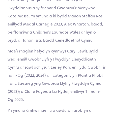
llwyddiannus a sylfaenydd Gwobrau’r Menywod,
Kate Mosse. Yn ymuno â hi bydd Manon Steffan Ros,
enillydd Medal Carnegie 2023; Alex Wharton, bardd,
perfformiwr a Children’s Laureate Wales ar hyn o
bryd, a Hanan Issa, Bardd Cenedlaethol Cymru.
Mae’r rhaglen hefyd yn cynnwys Caryl Lewis, sydd
wedi ennill Gwobr Llyfr y Flwyddyn Llenyddiaeth
Cymru ar sawl achlysur; Lesley Parr, enillydd Gwobr Tir
na n-Og (2022, 2024) a’r categori Llyfr Plant a Phobl
Ifanc Saesneg yng Gwobrau Llyfr y Flwyddyn Cymru
(2023); a Claire Fayers a Liz Hyder, enillwyr Tir na n-
Og 2025.
Yn ymuno â nhw mae llu o awduron arobryn a