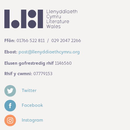
Ffôn:
01766 522 811 / 029 2047 2266
Ebost:
post@llenyddiaethcymru.org
Elusen gofrestredig rhif
1146560
Rhif y cwmni:
07779153
Twitter
Facebook
Instagram