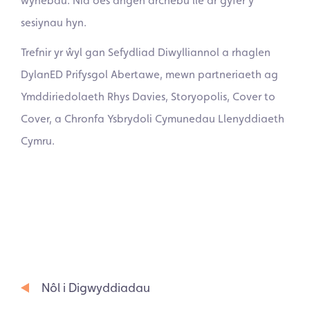
wynebau. Nid oes angen archebu lle ar gyfer y
sesiynau hyn.
Trefnir yr ŵyl gan Sefydliad Diwylliannol a rhaglen
DylanED Prifysgol Abertawe, mewn partneriaeth ag
Ymddiriedolaeth Rhys Davies, Storyopolis, Cover to
Cover, a Chronfa Ysbrydoli Cymunedau Llenyddiaeth
Cymru.
Nôl i Digwyddiadau