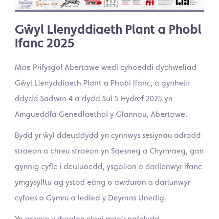
Gŵyl Llenyddiaeth Plant a Phobl
Ifanc 2025
Mae Prifysgol Abertawe wedi cyhoeddi dychweliad
Gŵyl Llenyddiaeth Plant a Phobl Ifanc, a gynhelir
ddydd Sadwrn 4 a dydd Sul 5 Hydref 2025 yn
Amgueddfa Genedlaethol y Glannau, Abertawe.
Bydd yr ŵyl ddeuddydd yn cynnwys sesiynau adrodd
straeon a chreu straeon yn Saesneg a Chymraeg, gan
gynnig cyfle i deuluoedd, ysgolion a darllenwyr ifanc
ymgysylltu ag ystod eang o awduron a darlunwyr
cyfoes o Gymru a ledled y Deyrnas Unedig.
Yn arwain y rhaglen eleni mae’r nofelydd