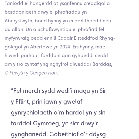
Taniodd ei hangerdd at ysgrifennu creadigol a
barddoniaeth drwy ei phrofiadau yn
Aberystwyth, boed hynny yn ei darlithoedd neu
du allan. Un o uchafbwyntiau ei phrofiad fel
myfyrwraig oedd ennill Cadair Eisteddfod Rhyng-
golegol yn Abertawe yn 2024. Ers hynny, mae
hiwedi parhau i farddoni gan gyhoeddi cerdd
am y tro cyntaf yng nghyfrol diweddar Barddas,
O Ffrwyth y Gangen Hon
.
“Fel merch sydd wedi’i magu yn Sir
y Fflint, prin iawn y gwelaf
gynrychiolaeth o’m hardal yn y sin
farddol Gymraeg, yn sicr drwy’r
gynghanedd. Gobeithiaf o’r ddysg