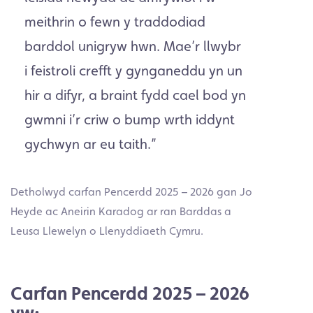
meithrin o fewn y traddodiad
barddol unigryw hwn. Mae’r llwybr
i feistroli crefft y gynganeddu yn un
hir a difyr, a braint fydd cael bod yn
gwmni i’r criw o bump wrth iddynt
gychwyn ar eu taith.”
Detholwyd carfan Pencerdd 2025 – 2026 gan Jo
Heyde ac Aneirin Karadog ar ran Barddas a
Leusa Llewelyn o Llenyddiaeth Cymru.
Carfan Pencerdd 2025 – 2026
yw: