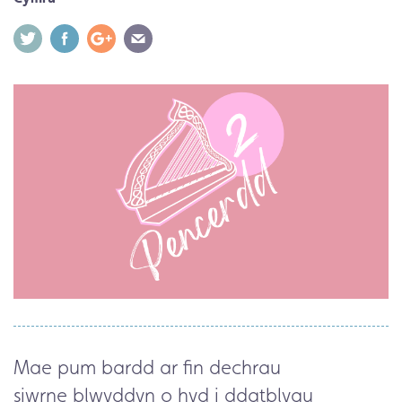
Mae pum bardd ar fin dechrau
siwrne blwyddyn o hyd i ddatblygu