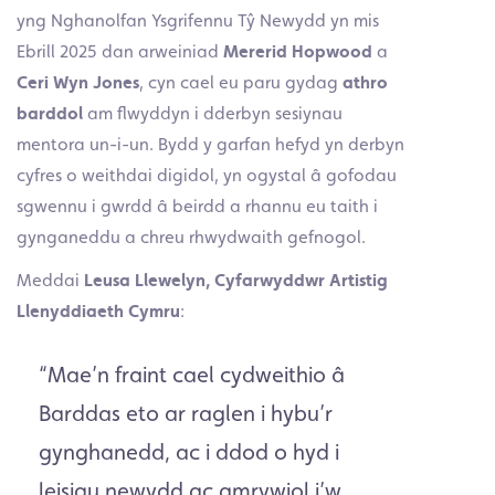
yng Nghanolfan Ysgrifennu Tŷ Newydd yn mis
Ebrill 2025 dan arweiniad
Mererid Hopwood
a
Ceri Wyn Jones
, cyn cael eu paru gydag
athro
barddol
am flwyddyn i dderbyn sesiynau
mentora un-i-un. Bydd y garfan hefyd yn derbyn
cyfres o weithdai digidol, yn ogystal â gofodau
sgwennu i gwrdd â beirdd a rhannu eu taith i
gynganeddu a chreu rhwydwaith gefnogol.
Meddai
Leusa Llewelyn, Cyfarwyddwr Artistig
Llenyddiaeth Cymru
:
“Mae’n fraint cael cydweithio â
Barddas eto ar raglen i hybu’r
gynghanedd, ac i ddod o hyd i
leisiau newydd ac amrywiol i’w