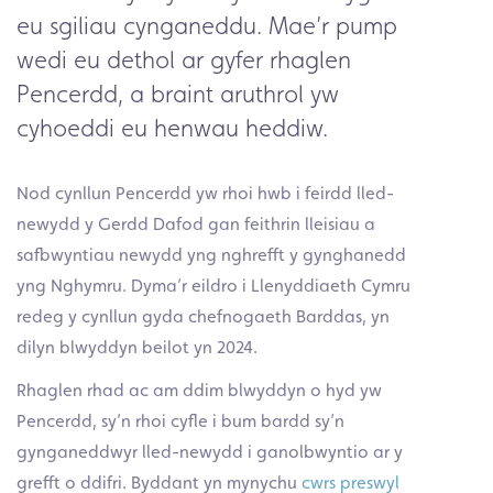
eu sgiliau cynganeddu. Mae’r pump
wedi eu dethol ar gyfer rhaglen
Pencerdd, a braint aruthrol yw
cyhoeddi eu henwau heddiw.
Nod cynllun Pencerdd yw rhoi hwb i feirdd lled-
newydd y Gerdd Dafod gan feithrin lleisiau a
safbwyntiau newydd yng nghrefft y gynghanedd
yng Nghymru. Dyma’r eildro i Llenyddiaeth Cymru
redeg y cynllun gyda chefnogaeth Barddas, yn
dilyn blwyddyn beilot yn 2024.
Rhaglen rhad ac am ddim blwyddyn o hyd yw
Pencerdd, sy’n rhoi cyfle i bum bardd sy’n
gynganeddwyr lled-newydd i ganolbwyntio ar y
grefft o ddifri. Byddant yn mynychu
cwrs preswyl