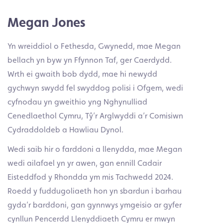
Megan Jones
Yn wreiddiol o Fethesda, Gwynedd, mae Megan
bellach yn byw yn Ffynnon Taf, ger Caerdydd.
Wrth ei gwaith bob dydd, mae hi newydd
gychwyn swydd fel swyddog polisi i Ofgem, wedi
cyfnodau yn gweithio yng Nghynulliad
Cenedlaethol Cymru, Tŷ’r Arglwyddi a’r Comisiwn
Cydraddoldeb a Hawliau Dynol.
Wedi saib hir o farddoni a llenydda, mae Megan
wedi ailafael yn yr awen, gan ennill Cadair
Eisteddfod y Rhondda ym mis Tachwedd 2024.
Roedd y fuddugoliaeth hon yn sbardun i barhau
gyda’r barddoni, gan gynnwys ymgeisio ar gyfer
cynllun Pencerdd Llenyddiaeth Cymru er mwyn