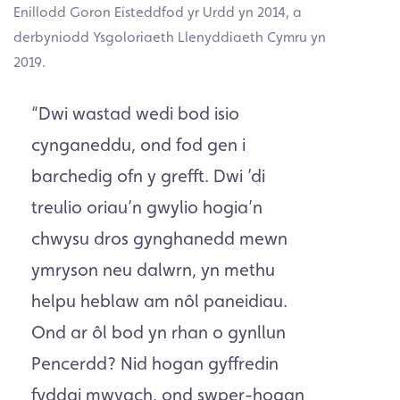
Enillodd Goron Eisteddfod yr Urdd yn 2014, a
derbyniodd Ysgoloriaeth Llenyddiaeth Cymru yn
2019.
“
Dwi wastad wedi bod isio
cynganeddu, ond fod gen i
barchedig ofn y grefft. Dwi ’di
treulio oriau’n gwylio hogia’n
chwysu dros gynghanedd mewn
ymryson neu dalwrn, yn methu
helpu heblaw am nôl paneidiau.
Ond ar ôl bod yn rhan o gynllun
Pencerdd? Nid hogan gyffredin
fyddai mwyach, ond swper-hogan