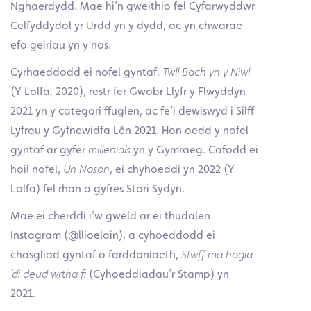
Nghaerdydd. Mae hi’n gweithio fel Cyfarwyddwr
Celfyddydol yr Urdd yn y dydd, ac yn chwarae
efo geiriau yn y nos.
Cyrhaeddodd ei nofel gyntaf,
Twll Bach yn y Niwl
(Y Lolfa, 2020), restr fer Gwobr Llyfr y Flwyddyn
2021 yn y categori ffuglen, ac fe’i dewiswyd i Silff
Lyfrau y Gyfnewidfa Lên 2021. Hon oedd y nofel
gyntaf ar gyfer
millenials
yn y Gymraeg. Cafodd ei
hail nofel,
Un Noson
, ei chyhoeddi yn 2022 (Y
Lolfa) fel rhan o gyfres Stori Sydyn.
Mae ei cherddi i’w gweld ar ei thudalen
Instagram (@llioelain), a cyhoeddodd ei
chasgliad gyntaf o farddoniaeth,
Stwff ma hogia
’di deud wrtha fi
(Cyhoeddiadau’r Stamp) yn
2021.