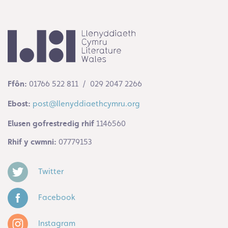
Ffôn:
01766 522 811 / 029 2047 2266
Ebost:
post@llenyddiaethcymru.org
Elusen gofrestredig rhif
1146560
Rhif y cwmni:
07779153
Twitter
Facebook
Instagram