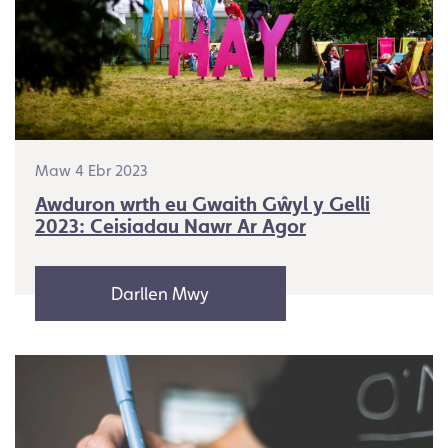
Maw 4 Ebr 2023
Awduron wrth eu Gwaith Gŵyl y Gelli
2023: Ceisiadau Nawr Ar Agor
Darllen Mwy