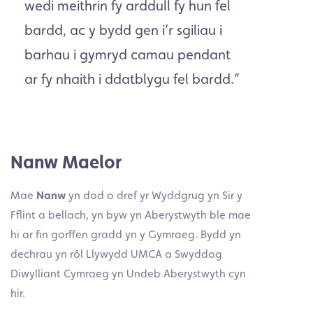
wedi meithrin fy arddull fy hun fel
bardd, ac y bydd gen i’r sgiliau i
barhau i gymryd camau pendant
ar fy nhaith i ddatblygu fel bardd.
”
Nanw Maelor
Mae
Nanw
yn dod o dref yr Wyddgrug yn Sir y
Fflint a bellach, yn byw yn Aberystwyth ble mae
hi ar fin gorffen gradd yn y Gymraeg. Bydd yn
dechrau yn rôl Llywydd UMCA a Swyddog
Diwylliant Cymraeg yn Undeb Aberystwyth cyn
hir.