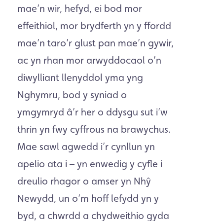
mae’n wir, hefyd, ei bod mor
effeithiol, mor brydferth yn y ffordd
mae’n taro’r glust pan mae’n gywir,
ac yn rhan mor arwyddocaol o’n
diwylliant llenyddol yma yng
Nghymru, bod y syniad o
ymgymryd â’r her o ddysgu sut i’w
thrin yn fwy cyffrous na brawychus.
Mae sawl agwedd i’r cynllun yn
apelio ata i
–
yn enwedig y cyfle i
dreulio rhagor o amser yn Nhŷ
Newydd, un o’m hoff lefydd yn y
byd, a chwrdd
a chydweithio gyda