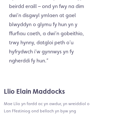
beirdd eraill
–
ond yn fwy na dim
dwi’n disgwyl ymlaen at gael
blwyddyn o glymu fy hun yn y
ffurfiau caeth, a dwi’n gobeithio,
trwy hynny, datgloi peth o’u
hyfrydwch i’w gynnwys yn fy
ngherddi fy hun.
”
Llio Elain Maddocks
Mae Llio yn fardd ac yn awdur, yn wreiddiol o
Lan Ffestiniog ond bellach yn byw yng