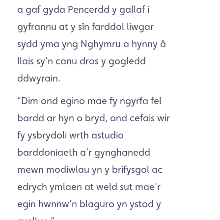
a gaf gyda Pencerdd y gallaf i
gyfrannu at y sîn farddol liwgar
sydd yma yng Nghymru a hynny â
llais sy’n canu dros y gogledd
ddwyrain.
“Dim ond egino mae fy ngyrfa fel
bardd ar hyn o bryd, ond cefais wir
fy ysbrydoli wrth astudio
barddoniaeth a’r gynghanedd
mewn modiwlau yn y brifysgol ac
edrych ymlaen at weld sut mae’r
egin hwnnw’n blaguro yn ystod y