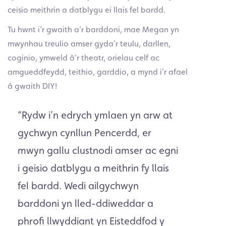
ceisio meithrin a datblygu ei llais fel bardd.
Tu hwnt i’r gwaith a’r barddoni, mae Megan yn
mwynhau treulio amser gyda’r teulu, darllen,
coginio, ymweld â’r theatr, orielau celf ac
amgueddfeydd, teithio, garddio, a mynd i’r afael
â gwaith DIY!
“
Rydw i’n edrych ymlaen yn arw at
gychwyn cynllun Pencerdd, er
mwyn gallu clustnodi amser ac egni
i geisio datblygu a meithrin fy llais
fel bardd. Wedi ailgychwyn
barddoni yn lled-ddiweddar a
phrofi llwyddiant yn Eisteddfod y