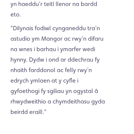
yn haeddu’r teitl llenor na bardd
eto.
“Dilynais fodiwl cynganeddu tra’n
astudio ym Mangor ac rwy’n difaru
na wnes i barhau i ymarfer wedi
hynny. Dydw i ond ar ddechrau fy
nhaith farddonol ac felly rwy’n
edrych ymlaen at y cyfle i
gyfoethogi fy sgiliau yn ogystal â
rhwydweithio a chymdeithasu gyda
beirdd eraill.
”