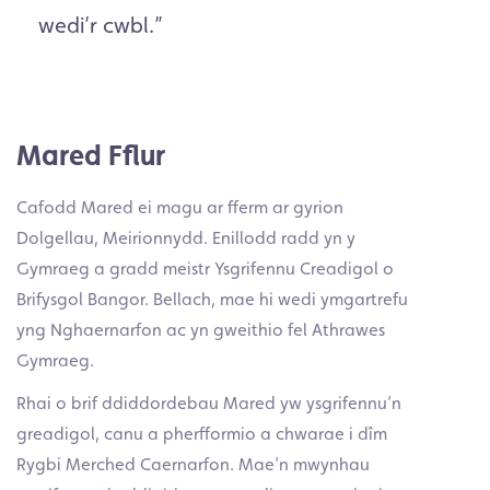
wedi’r cwbl.
”
Mared Fflur
Cafodd Mared ei magu ar fferm ar gyrion
Dolgellau, Meirionnydd. Enillodd radd yn y
Gymraeg a gradd meistr Ysgrifennu Creadigol o
Brifysgol Bangor. Bellach, mae hi wedi ymgartrefu
yng Nghaernarfon ac yn gweithio fel Athrawes
Gymraeg.
Rhai o brif ddiddordebau Mared yw ysgrifennu’n
greadigol, canu a pherfformio a chwarae i dîm
Rygbi Merched Caernarfon. Mae’n mwynhau