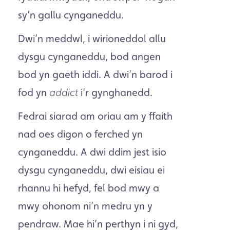
sy’n gallu cynganeddu.
Dwi’n meddwl, i wirioneddol allu
dysgu cynganeddu, bod angen
bod yn gaeth iddi. A dwi’n barod i
fod yn
i’r gynghanedd.
addict
Fedrai siarad am oriau am y ffaith
nad oes digon o ferched yn
cynganeddu. A dwi ddim jest isio
dysgu cynganeddu, dwi eisiau ei
rhannu hi hefyd, fel bod mwy a
mwy ohonom ni’n medru yn y
pendraw. Mae hi’n perthyn i ni gyd,