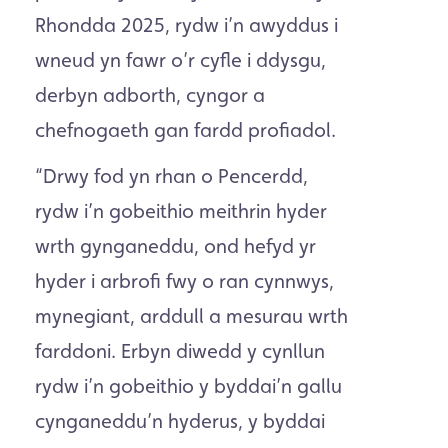
Rhondda 2025, rydw i’n awyddus i
wneud yn fawr o’r cyfle i ddysgu,
derbyn adborth, cyngor a
chefnogaeth gan fardd profiadol.
“Drwy fod yn rhan o Pencerdd,
rydw i’n gobeithio meithrin hyder
wrth gynganeddu, ond hefyd yr
hyder i arbrofi fwy o ran cynnwys,
mynegiant, arddull a mesurau wrth
farddoni. Erbyn diwedd y cynllun
rydw i’n gobeithio y byddai’n gallu
cynganeddu’n hyderus, y byddai