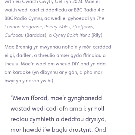
wrth eu Gwaith Gŵyl y Gelli yn 2023. Mae ei
waith wedi cael ei ddarlledu ar BBC Radio 4 a
BBC Radio Cymru, ac wedi ei gyhoeddi yn
The
London Magazine, Poetry Wales, Ffosfforws
,
Curiadau
(Barddas), a
Cymry Balch Ifanc
(Rily).
Mae Brennig yn mwynhau nofio’n y môr, cerdded
ei gi, darllen, a threulio amser gyda ffrindiau a
theulu. Mae’n wael am wneud DIY ond yn dda
am karaoke
(yn dibynnu ar y gân, a pha mor
hwyr yn y noson yw hi).
“
Mewn ffordd, mae’r gynghanedd
wastad wedi codi ofn arna i: yr holl
reolau cymhleth a deddfau dryslyd,
mor hawdd i’w baglu drostynt. Ond