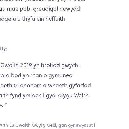
riau mae pobl greadigol newydd
gelu a thyfu ein heffaith
tty:
Gwaith 2019 yn brofiad gwych.
aw a bod yn rhan o gymuned
aeth tri ohonom a wnaeth gyfarfod
ith fynd ymlaen i gyd-olygu Welsh
s.”
th Eu Gwaith Gŵyl y Gelli, gan gynnwys sut i