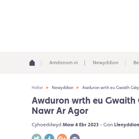
Amdanom ni
Newyddion
Be
Hafan
Newyddion
Awduron wrth eu Gwaith Gŵyl 
Awduron wrth eu Gwaith G
Nawr Ar Agor
Cyhoeddwyd
Maw 4 Ebr 2023
- Gan
Llenyddia