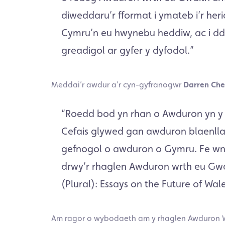
diweddaru’r fformat i ymateb i’r he
Cymru’n eu hwynebu heddiw, ac i ddio
greadigol ar gyfer y dyfodol.”
Meddai’r awdur a’r cyn-gyfranogwr
Darren Che
“Roedd bod yn rhan o Awduron yn y 
Cefais glywed gan awduron blaenll
gefnogol o awduron o Gymru. Fe wn
drwy’r rhaglen Awduron wrth eu Gwa
(Plural): Essays on the Future of Wale
Am ragor o wybodaeth am y rhaglen Awduron Wr