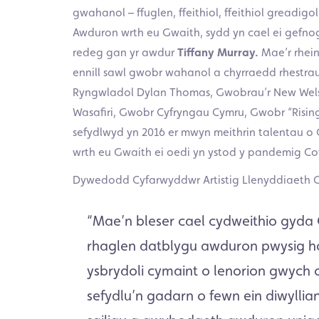
gwahanol – ffuglen, ffeithiol, ffeithiol greadig
Awduron wrth eu Gwaith, sydd yn cael ei gefno
redeg gan yr awdur
Tiffany Murray.
Mae’r rhein
ennill sawl gwobr wahanol a chyrraedd rhestrau
Ryngwladol Dylan Thomas, Gwobrau’r New Wels
Wasafiri, Gwobr Cyfryngau Cymru, Gwobr “Rising
sefydlwyd yn 2016 er mwyn meithrin talentau o
wrth eu Gwaith ei oedi yn ystod y pandemig Co
Dywedodd Cyfarwyddwr Artistig Llenyddiaeth 
“Mae’n bleser cael cydweithio gyda G
rhaglen datblygu awduron pwysig ho
ysbrydoli cymaint o lenorion gwych 
sefydlu’n gadarn o fewn ein diwyllian