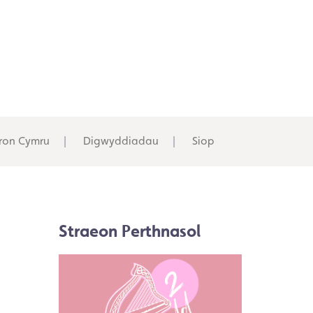
ron Cymru
Digwyddiadau
Siop
Straeon Perthnasol