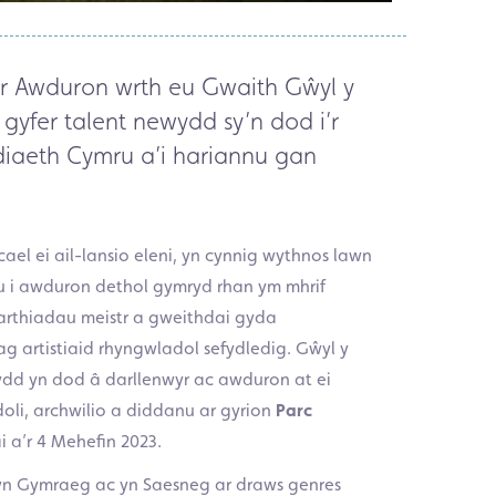
er Awduron wrth eu Gwaith Gŵyl y
 gyfer talent newydd sy’n dod i’r
diaeth Cymru a’i hariannu gan
el ei ail-lansio eleni, yn cynnig wythnos lawn
u i awduron dethol gymryd rhan ym mhrif
arthiadau meistr a gweithdai gyda
g artistiaid rhyngwladol sefydledig. Gŵyl y
sydd yn dod â darllenwyr ac awduron at ei
li, archwilio a diddanu ar gyrion
Parc
 a’r 4 Mehefin 2023.
 yn Gymraeg ac yn Saesneg ar draws genres