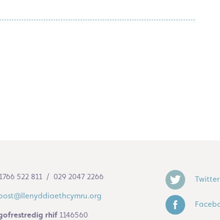
1766 522 811 / 029 2047 2266
Twitter
post@llenyddiaethcymru.org
Faceb
gofrestredig rhif
1146560