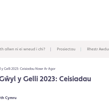
th allwn ni ei wneud i chi?
Prosiectau
Rhestr Awdu
y Gelli 2023: Ceisiadau Nawr Ar Agor
ŵyl y Gelli 2023: Ceisiadau
eth Cymru