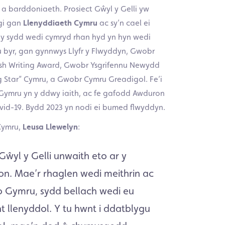
ol a barddoniaeth. Prosiect Gŵyl y Gelli yw
gi gan
Llenyddiaeth Cymru
ac sy’n cael ei
y sydd wedi cymryd rhan hyd yn hyn wedi
 byr, gan gynnwys Llyfr y Flwyddyn, Gwobr
h Writing Award, Gwobr Ysgrifennu Newydd
 Star” Cymru, a Gwobr Cymru Greadigol. Fe’i
 Gymru yn y ddwy iaith, ac fe gafodd Awduron
vid-19. Bydd 2023 yn nodi ei bumed flwyddyn.
Cymru,
Leusa Llewelyn
:
ŵyl y Gelli unwaith eto ar y
n. Mae’r rhaglen wedi meithrin ac
o Gymru, sydd bellach wedi eu
t llenyddol. Y tu hwnt i ddatblygu