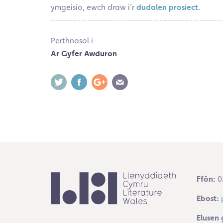
ymgeisio, ewch draw i’r
dudalen prosiect.
Perthnasol i
Ar Gyfer Awduron
Ffôn:
0
Ebost:
Elusen 