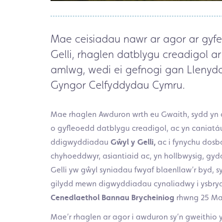
Mae ceisiadau nawr ar agor ar gyf
Gelli, rhaglen datblygu creadigol ar
amlwg, wedi ei gefnogi gan Llenyd
Gyngor Celfyddydau Cymru.
Mae rhaglen Awduron wrth eu Gwaith, sydd yn ca
o gyfleoedd datblygu creadigol, ac yn caniatá
ddigwyddiadau
Gŵyl y Gelli,
ac i fynychu dosb
chyhoeddwyr, asiantiaid ac, yn hollbwysig, gyda
Gelli yw gŵyl syniadau fwyaf blaenllaw’r byd, 
gilydd mewn digwyddiadau cynaliadwy i ysbrydo
Cenedlaethol Bannau Brycheiniog
rhwng 25 Mai
Mae’r rhaglen ar agor i awduron sy’n gweithio