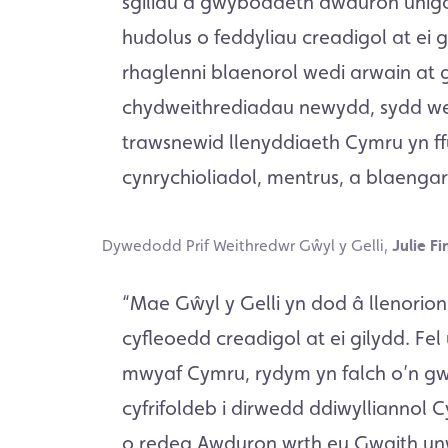
sgiliau a gwybodaeth awduron unig
hudolus o feddyliau creadigol at ei 
rhaglenni blaenorol wedi arwain at 
chydweithrediadau newydd, sydd w
trawsnewid llenyddiaeth Cymru yn f
cynrychioliadol, mentrus, a blaengar
Dywedodd Prif Weithredwr Gŵyl y Gelli,
Julie Fi
“Mae Gŵyl y Gelli yn dod â llenorion
cyfleoedd creadigol at ei gilydd. Fel
mwyaf Cymru, rydym yn falch o’n gw
cyfrifoldeb i dirwedd ddiwylliannol C
o redeg Awduron wrth eu Gwaith unw