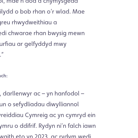
ol, mae’n dod â chymysgedd
gilydd o bob rhan o’r wlad. Mae
greu rhwydweithiau a
edi chwarae rhan bwysig mewn
furfiau ar gelfyddyd mwy
.”
nch:
, darllenwyr ac – yn hanfodol –
 un o sefydliadau diwylliannol
reiddiau Cymreig ac yn cymryd ein
ymru o ddifrif. Rydyn ni’n falch iawn
aith eto yn 2023, ac rydym wedi