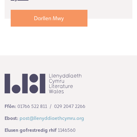
Darllen Mwy
Ffôn:
01766 522 811 / 029 2047 2266
Ebost:
post@llenyddiaethcymru.org
Elusen gofrestredig rhif
1146560