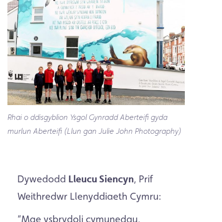
Rhai o ddisgyblion Ysgol Gynradd Aberteifi gyda
murlun Aberteifi (Llun gan Julie John Photography)
Dywedodd
Lleucu Siencyn
, Prif
Weithredwr Llenyddiaeth Cymru:
“Mae ysbrydoli cymunedau,