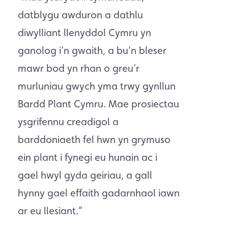
datblygu awduron a dathlu
diwylliant llenyddol Cymru yn
ganolog i’n gwaith, a bu’n bleser
mawr bod yn rhan o greu’r
murluniau gwych yma trwy gynllun
Bardd Plant Cymru. Mae prosiectau
ysgrifennu creadigol a
barddoniaeth fel hwn yn grymuso
ein plant i fynegi eu hunain ac i
gael hwyl gyda geiriau, a gall
hynny gael effaith gadarnhaol iawn
ar eu llesiant.”