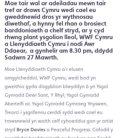
Mae tair wal ar adeiladau mewn tair
tref ar draws Cymru wedi cael eu
gweddnewid dros yr wythnosau
diwethaf, a hynny fel rhan o brosiect
barddoniaeth a chelf stryd, ar y cyd
rhwng plant ysgolion lleol, WWF Cymru
a Llenyddiaeth Cymru i nodi Awr
Ddaear, a gynhelir am 8.30 pm, ddydd
Sadwrn 27 Mawrth.
Mae Llenyddiaeth Cymru a’r elusen
amgylcheddol, WWF Cymru, wedi bod yn
gweithio gyda disgyblion blwyddyn 6 yn Ysgol
Gynradd Dewi Sant, Y Rhyl; Ysgol Gynradd
Aberteifi ac Ysgol Gynradd Gymraeg Ynyswen,
Treorci i ysgrifennu cerddi sydd wedi cael eu
trawsnewid yn waith celf cyhoeddus gan yr artist
stryd
Bryce Davies
o Peaceful Progress. Cafodd y