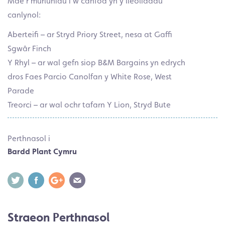
Mae’r murluniau i’w canfod yn y lleoliadau
canlynol:
Aberteifi – ar Stryd Priory Street, nesa at Gaffi
Sgwâr Finch
Y Rhyl – ar wal gefn siop B&M Bargains yn edrych
dros Faes Parcio Canolfan y White Rose, West
Parade
Treorci – ar wal ochr tafarn Y Lion, Stryd Bute
Perthnasol i
Bardd Plant Cymru
Straeon Perthnasol