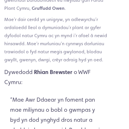
gweithdai barddoniaeth eu hwyluso gan Fardd
Plant Cymru,
Gruffudd Owen
.
Mae’r dair cerdd yn unigryw, yn adlewyrchu’r
ardaloedd lleol a dymuniadau’r plant ar gyfer
dyfodol natur Cymru ac yn mynd i’r afael â newid
hinsawdd. Mae’r murluniau’n cynnwys darluniau
trawiadol o fyd natur megis gwylanod, blodau
gwyllt, gwenyn, dwrgi, crëyr adraig hyd yn oed.
Dywedodd
Rhian Brewster
o WWF
Cymru:
“Mae Awr Ddaear yn foment pan
mae miliynau o bobl o gwmpas y
byd yn dod ynghyd dros natur a