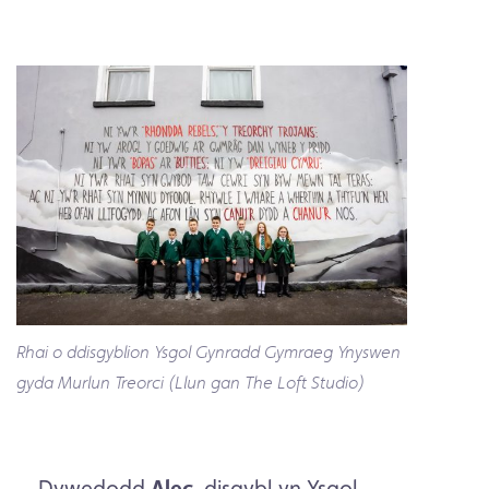
Rhai o ddisgyblion Ysgol Gynradd Gymraeg Ynyswen
gyda Murlun Treorci (Llun gan The Loft Studio)
Dywedodd
Alec
, disgybl yn Ysgol