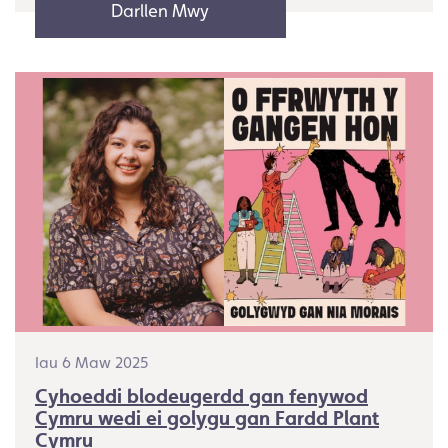
Darllen Mwy
Iau 6 Maw 2025
Cyhoeddi blodeugerdd gan fenywod
Cymru wedi ei golygu gan Fardd Plant
Cymru