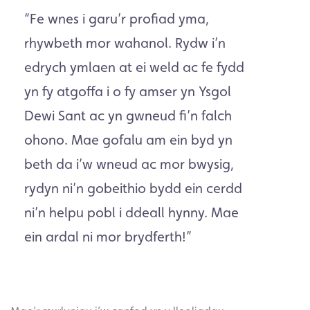
“Fe wnes i garu’r profiad yma,
rhywbeth mor wahanol. Rydw i’n
edrych ymlaen at ei weld ac fe fydd
yn fy atgoffa i o fy amser yn Ysgol
Dewi Sant ac yn gwneud fi’n falch
ohono. Mae gofalu am ein byd yn
beth da i’w wneud ac mor bwysig,
rydyn ni’n gobeithio bydd ein cerdd
ni’n helpu pobl i ddeall hynny. Mae
ein ardal ni mor brydferth!”