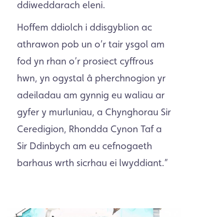
ddiweddarach eleni.
Hoffem ddiolch i ddisgyblion ac
athrawon pob un o’r tair ysgol am
fod yn rhan o’r prosiect cyffrous
hwn, yn ogystal â pherchnogion yr
adeiladau am gynnig eu waliau ar
gyfer y murluniau, a Chynghorau Sir
Ceredigion, Rhondda Cynon Taf a
Sir Ddinbych am eu cefnogaeth
barhaus wrth sicrhau ei lwyddiant.”