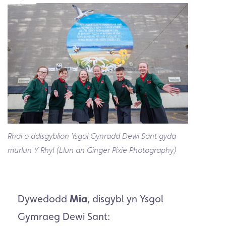
Rhai o ddisgyblion Ysgol Gynradd Dewi Sant gyda
murlun Y Rhyl (Llun an Ginger Pixie Photography)
Dywedodd
Mia
, disgybl yn Ysgol
Gymraeg Dewi Sant: