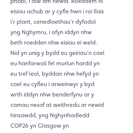
phobl, i alw am newid. Roeddem ni
eisiau achub ar y cyfle hwn i roi llais
i’r plant, cenedlaethau’r dyfodol
yng Nghymru, i ofyn iddyn nhw
beth roedden nhw eisiau ei weld.
Nid yn unig y bydd eu geiriau’n cael
eu hanfarwoli fel murlun hardd yn
eu tref leol, byddan nhw hefyd yn
cael eu cyfleu i arweinwyr y byd
wrth iddyn nhw benderfynu ar y
camau nesaf at weithredu ar newid
hinsawdd, yng Nghynhadledd
COP26 yn Glasgow yn