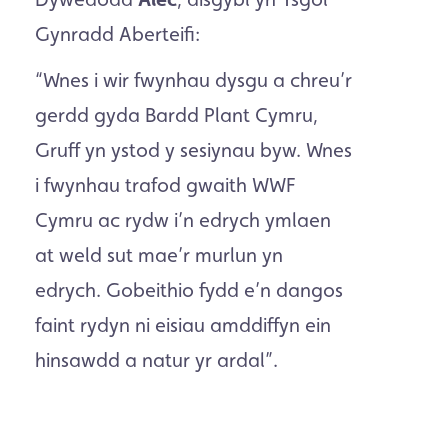
Gynradd Aberteifi:
“Wnes i wir fwynhau dysgu a chreu’r
gerdd gyda Bardd Plant Cymru,
Gruff yn ystod y sesiynau byw. Wnes
i fwynhau trafod gwaith WWF
Cymru ac rydw i’n edrych ymlaen
at weld sut mae’r murlun yn
edrych. Gobeithio fydd e’n dangos
faint rydyn ni eisiau amddiffyn ein
hinsawdd a natur yr ardal”.