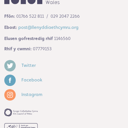
Ffôn:
01766 522 811 / 029 2047 2266
Ebost:
post@llenyddiaethcymru.org
Elusen gofrestredig rhif
1146560
Rhif y cwmni:
07779153
Twitter
Facebook
Instagram