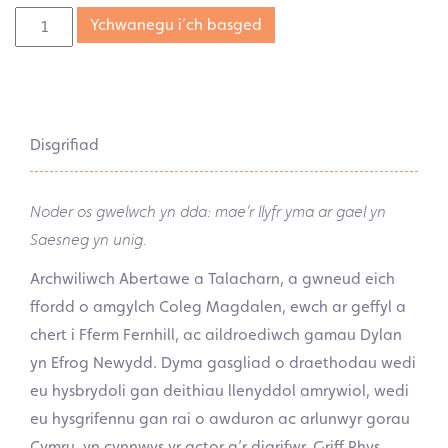
Ychwanegu i’ch basged
Disgrifiad
Noder os gwelwch yn dda: mae’r llyfr yma ar gael yn
Saesneg yn unig.
Archwiliwch Abertawe a Talacharn, a gwneud eich
ffordd o amgylch Coleg Magdalen, ewch ar geffyl a
chert i Fferm Fernhill, ac aildroediwch gamau Dylan
yn Efrog Newydd. Dyma gasgliad o draethodau wedi
eu hysbrydoli gan deithiau llenyddol amrywiol, wedi
eu hysgrifennu gan rai o awduron ac arlunwyr gorau
Cymru, yn cynnwys yr actor a’r digrifwr, Griff Rhys