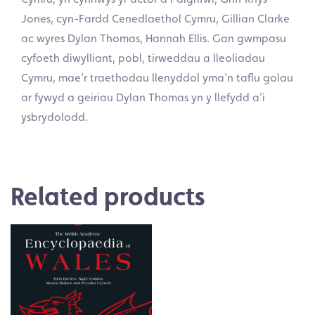
Jones, cyn-Fardd Cenedlaethol Cymru, Gillian Clarke
ac wyres Dylan Thomas, Hannah Ellis. Gan gwmpasu
cyfoeth diwylliant, pobl, tirweddau a lleoliadau
Cymru, mae’r traethodau llenyddol yma’n taflu golau
ar fywyd a geiriau Dylan Thomas yn y llefydd a’i
ysbrydolodd.
Related products