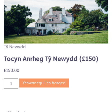
Tŷ Newydd
Tocyn Anrheg Tŷ Newydd (£150)
£150.00
Ychwanegu i’ch basged