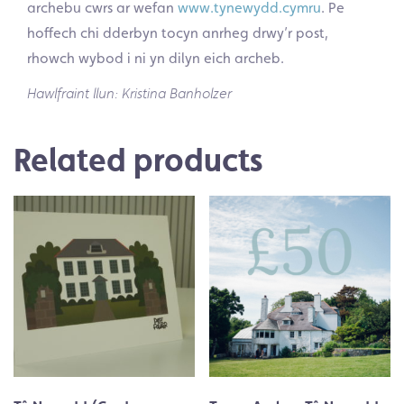
archebu cwrs ar wefan
www.tynewydd.cymru
. Pe
hoffech chi dderbyn tocyn anrheg drwy’r post,
rhowch wybod i ni yn dilyn eich archeb.
Hawlfraint llun: Kristina Banholzer
Related products