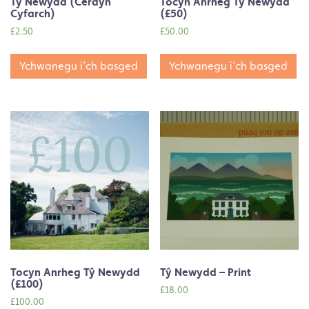
Tŷ Newydd (Cerdyn
Tocyn Anrheg Tŷ Newydd
Cyfarch)
(£50)
£
2.50
£
50.00
Ychwanegu i’ch basged
Ychwanegu i’ch basged
Tocyn Anrheg Tŷ Newydd
Tŷ Newydd – Print
(£100)
£
18.00
£
100.00