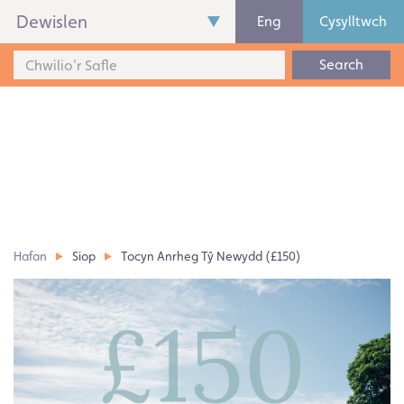
Dewislen
Eng
Cysylltwch
Search
Hafan
Siop
Tocyn Anrheg Tŷ Newydd (£150)