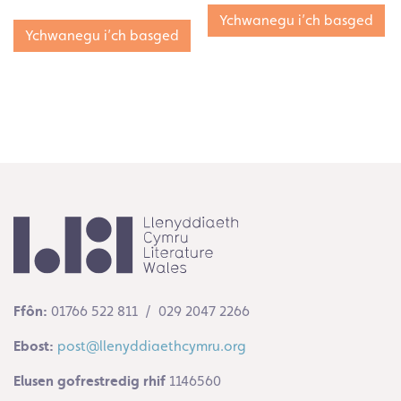
Ychwanegu i’ch basged
Ychwanegu i’ch basged
Ffôn:
01766 522 811 / 029 2047 2266
Ebost:
post@llenyddiaethcymru.org
Elusen gofrestredig rhif
1146560