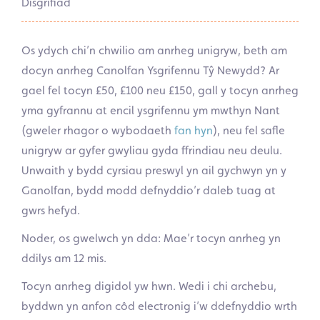
Disgrifiad
Os ydych chi’n chwilio am anrheg unigryw, beth am
docyn anrheg Canolfan Ysgrifennu Tŷ Newydd? Ar
gael fel tocyn £50, £100 neu £150, gall y tocyn anrheg
yma gyfrannu at encil ysgrifennu ym mwthyn Nant
(gweler rhagor o wybodaeth
fan hyn
), neu fel safle
unigryw ar gyfer gwyliau gyda ffrindiau neu deulu.
Unwaith y bydd cyrsiau preswyl yn ail gychwyn yn y
Ganolfan, bydd modd defnyddio’r daleb tuag at
gwrs hefyd.
Noder, os gwelwch yn dda: Mae’r tocyn anrheg yn
ddilys am 12 mis.
Tocyn anrheg digidol yw hwn. Wedi i chi archebu,
byddwn yn anfon côd electronig i’w ddefnyddio wrth