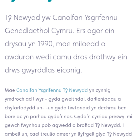
Tŷ Newydd yw Canolfan Ysgrifennu
Genedlaethol Cymru. Ers agor ein
drysau yn 1990, mae miloedd o
awduron wedi camu dros drothwy ein
drws gwyrddlas eiconig.
Mae
Canolfan Ysgrifennu Tŷ Newydd
yn cynnig
ymdrochiad llwyr – gyda gweithdai, darlleniadau a
chyfarfodydd un-i-un gyda tiwtoriaid yn dechrau ben
bore ac yn parhau gyda’r nos. Gyda’n cyrsiau preswyl mi
gewch fwynhau pob agwedd o brofiad Tŷ Newydd. I
ambell un, cael treulio amser yn llyfrgell glyd Tŷ Newydd