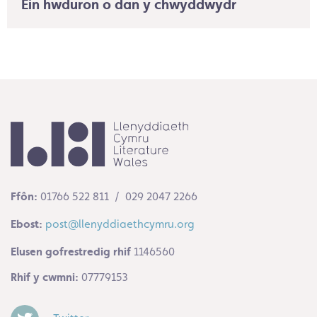
Ein hwduron o dan y chwyddwydr
Ffôn:
01766 522 811 / 029 2047 2266
Ebost:
post@llenyddiaethcymru.org
Elusen gofrestredig rhif
1146560
Rhif y cwmni:
07779153