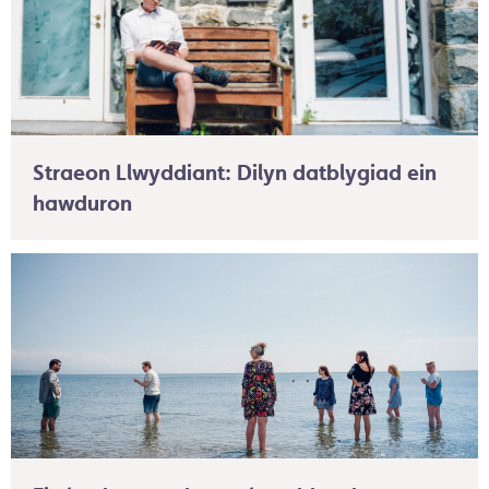
Straeon Llwyddiant: Dilyn datblygiad ein
hawduron