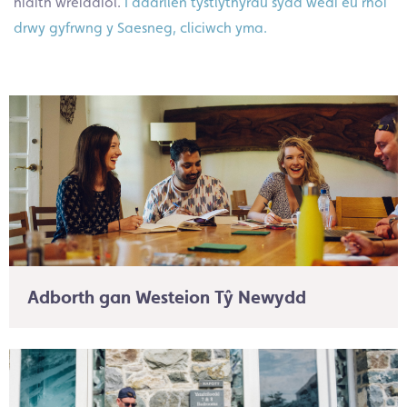
hiaith wreiddiol.
I ddarllen tystlythyrau sydd wedi eu rhoi
drwy gyfrwng y Saesneg, cliciwch yma.
Adborth gan Westeion Tŷ Newydd