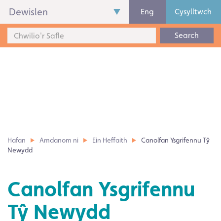
Dewislen
Eng
Cysylltwch
Search
Hafan
Amdanom ni
Ein Heffaith
Canolfan Ysgrifennu Tŷ
Newydd
Canolfan Ysgrifennu
Tŷ Newydd