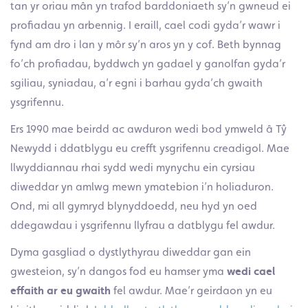
tan yr oriau mân yn trafod barddoniaeth sy’n gwneud ei
profiadau yn arbennig. I eraill, cael codi gyda’r wawr i
fynd am dro i lan y môr sy’n aros yn y cof. Beth bynnag
fo’ch profiadau, byddwch yn gadael y ganolfan gyda’r
sgiliau, syniadau, a’r egni i barhau gyda’ch gwaith
ysgrifennu.
Ers 1990 mae beirdd ac awduron wedi bod ymweld â Tŷ
Newydd i ddatblygu eu crefft ysgrifennu creadigol. Mae
llwyddiannau rhai sydd wedi mynychu ein cyrsiau
diweddar yn amlwg mewn ymatebion i’n holiaduron.
Ond, mi all gymryd blynyddoedd, neu hyd yn oed
ddegawdau i ysgrifennu llyfrau a datblygu fel awdur.
Dyma gasgliad o dystlythyrau diweddar gan ein
gwesteion, sy’n dangos fod eu hamser yma
wedi cael
effaith ar eu gwaith
fel awdur. Mae’r geirdaon yn eu