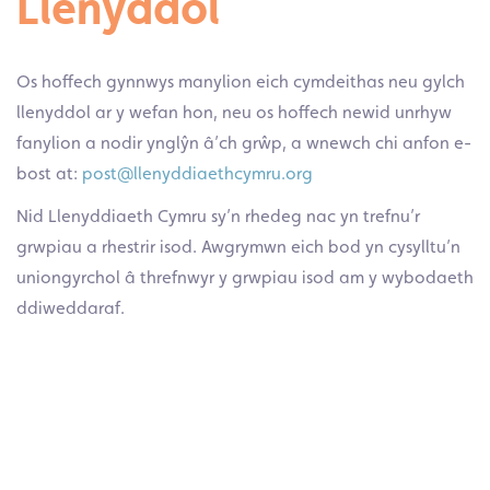
Llenyddol
Os hoffech gynnwys manylion eich cymdeithas neu gylch
llenyddol ar y wefan hon, neu os hoffech newid unrhyw
fanylion a nodir ynglŷn â’ch grŵp, a wnewch chi anfon e-
bost at:
post@llenyddiaethcymru.org
Nid Llenyddiaeth Cymru sy’n rhedeg nac yn trefnu’r
grwpiau a rhestrir isod.
Awgrymwn eich bod yn cysylltu’n
uniongyrchol â threfnwyr y grwpiau isod am y wybodaeth
ddiweddaraf.