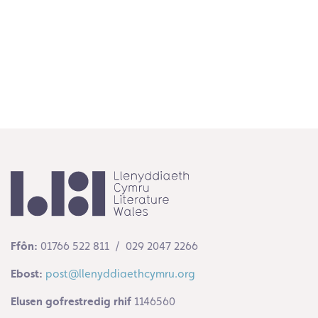
Ffôn:
01766 522 811 / 029 2047 2266
Ebost:
post@llenyddiaethcymru.org
Elusen gofrestredig rhif
1146560