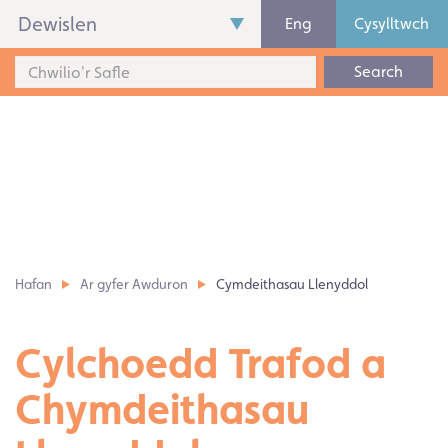
Dewislen
Eng
Cysylltwch
Search
Hafan
Ar gyfer Awduron
Cymdeithasau Llenyddol
Cylchoedd Trafod a
Chymdeithasau