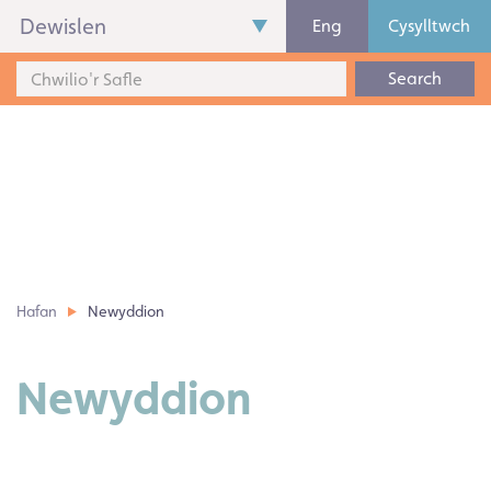
Dewislen
Eng
Cysylltwch
Search
Hafan
Newyddion
Newyddion