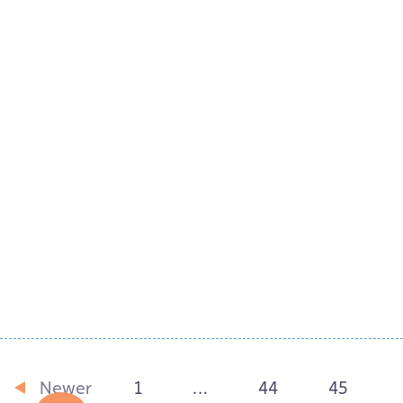
Gwe 3 Gor 2020
Claire Fayers a’i nofel Storm Hound yn
cipio gwobr Saesneg Tir na n-Og 2020
Darllen Mwy
Newer
1
…
44
45