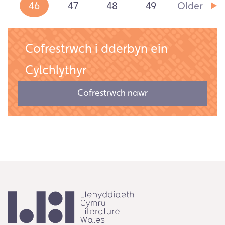
46
47
48
49
Older
Cofrestrwch i dderbyn ein
Cylchlythyr
Cofrestrwch nawr