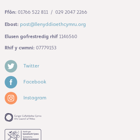
Ffôn:
01766 522 811 / 029 2047 2266
Ebost:
post@llenyddiaethcymru.org
Elusen gofrestredig rhif
1146560
Rhif y cwmni:
07779153
Twitter
Facebook
Instagram