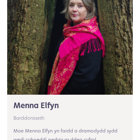
Menna Elfyn
Barddoniaeth
Mae Menna Elfyn yn fardd a dramodydd sydd
wedi cyhoeddi pedair ar ddeg cyfrol...