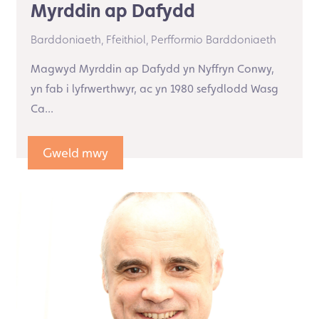
Myrddin ap Dafydd
Barddoniaeth,
Ffeithiol,
Perfformio Barddoniaeth
Magwyd Myrddin ap Dafydd yn Nyffryn Conwy,
yn fab i lyfrwerthwyr, ac yn 1980 sefydlodd Wasg
Ca...
Gweld mwy