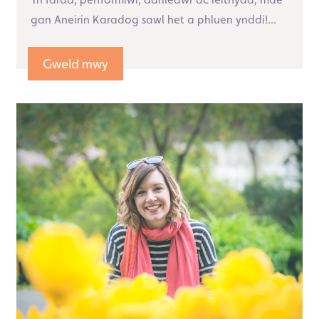
gan Aneirin Karadog sawl het a phluen ynddi!...
Gweld mwy