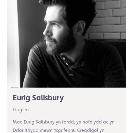
Eurig Salisbury
Ffuglen
Mae Eurig Salisbury yn fardd, yn nofelydd ac yn
Ddarlithydd mewn Ysgrifennu Creadigol yn