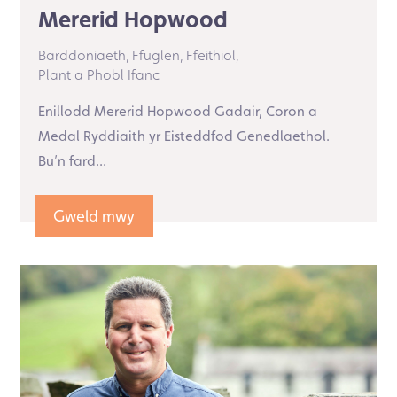
Mererid Hopwood
Barddoniaeth,
Ffuglen,
Ffeithiol,
Plant a Phobl Ifanc
Enillodd Mererid Hopwood Gadair, Coron a
Medal Ryddiaith yr Eisteddfod Genedlaethol.
Bu’n fard...
Gweld mwy