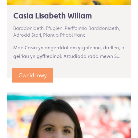
Casia Lisabeth Wiliam
Barddoniaeth,
Ffuglen,
Perfformio Barddoniaeth,
Adrodd Stori,
Plant a Phobl Ifanc
Mae Casia yn angerddol am ysgrifennu, darllen, a
geiriau yn gyffredinol. Astudiodd radd mewn S...
Gweld mwy