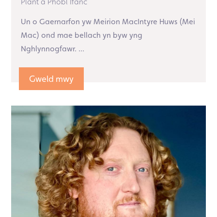
Plant a Phobl Ifanc
Un o Gaernarfon yw Meirion MacIntyre Huws (Mei
Mac) ond mae bellach yn byw yng
Nghlynnogfawr. ...
Gweld mwy