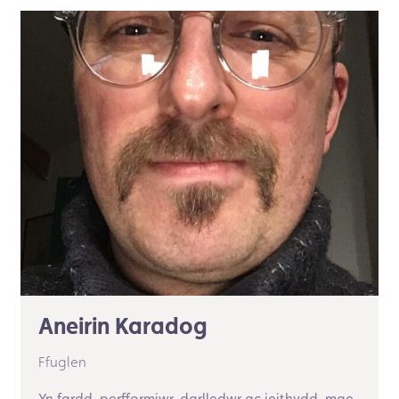
Aneirin Karadog
Ffuglen
Yn fardd, perfformiwr, darlledwr ac ieithydd, mae