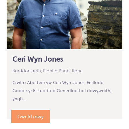
Ceri Wyn Jones
Barddoniaeth,
Plant a Phobl Ifanc
Crwt o Aberteifi yw Ceri Wyn Jones. Enillodd
Gadair yr Eisteddfod Genedlaethol ddwywaith,
yngh...
Gweld mwy