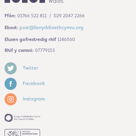
Ffôn:
01766 522 811 / 029 2047 2266
Ebost:
post@llenyddiaethcymru.org
Elusen gofrestredig rhif
1146560
Rhif y cwmni:
07779153
Twitter
Facebook
Instagram