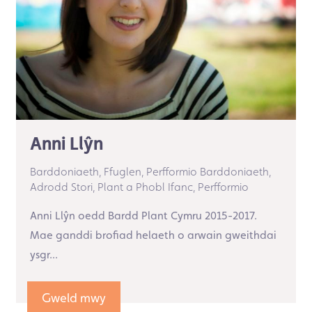
Anni Llŷn
Barddoniaeth,
Ffuglen,
Perfformio Barddoniaeth,
Adrodd Stori,
Plant a Phobl Ifanc,
Perfformio
Anni Llŷn oedd Bardd Plant Cymru 2015-2017.
Mae ganddi brofiad helaeth o arwain gweithdai
ysgr...
Gweld mwy