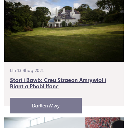
Llu 13 Rhag 2021
Stori i Bawb: Creu Straeon Amrywiol i
Blant a Phobl Ifanc
Darllen Mwy