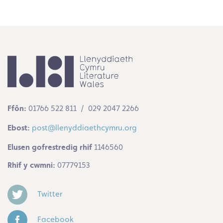
Ffôn:
01766 522 811 / 029 2047 2266
Ebost:
post@llenyddiaethcymru.org
Elusen gofrestredig rhif
1146560
Rhif y cwmni:
07779153
Twitter
Facebook