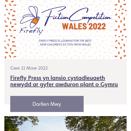
Gwe 11 Maw 2022
Firefly Press yn lansio cystadleuaeth
newydd ar gyfer awduron plant o Gymru
Darllen Mwy