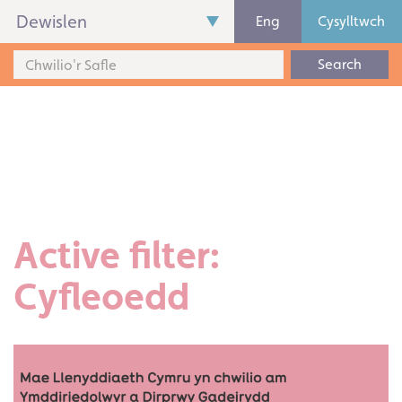
Dewislen
Eng
Cysylltwch
Search
Active filter:
Cyfleoedd