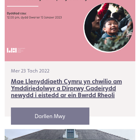
Mer 23 Tach 2022
Mae Llenyddiaeth Cymru yn chwilio am
Ymddiriedolwyr a Dirprwy Gadeirydd
newydd i eistedd ar ein Bwrdd Rheoli
Darllen Mwy