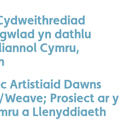
 Cydweithrediad
 gwlad yn dathlu
liannol Cymru,
n
c Artistiaid Dawns
/Weave; Prosiect ar y
ru a Llenyddiaeth