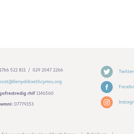
1766 522 811 / 029 2047 2266
Twitter
post@llenyddiaethcymru.org
Faceb
gofrestredig rhif
1146560
Instag
 cwmni:
07779153