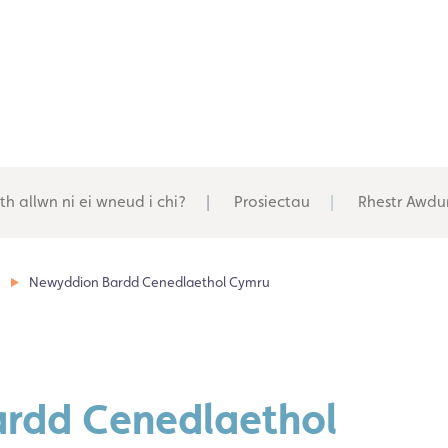
th allwn ni ei wneud i chi?
Prosiectau
Rhestr Awdu
u
Newyddion Bardd Cenedlaethol Cymru
ardd Cenedlaethol