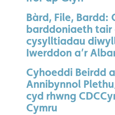
Bàrd, File, Bardd:
barddoniaeth tair
cysylltiadau diwyl
Iwerddon a’r Alba
Cyhoeddi Beirdd a
Annibynnol Plethu
cyd rhwng CDCCym
Cymru