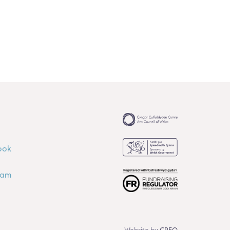
ook
ram
Website by
CREO