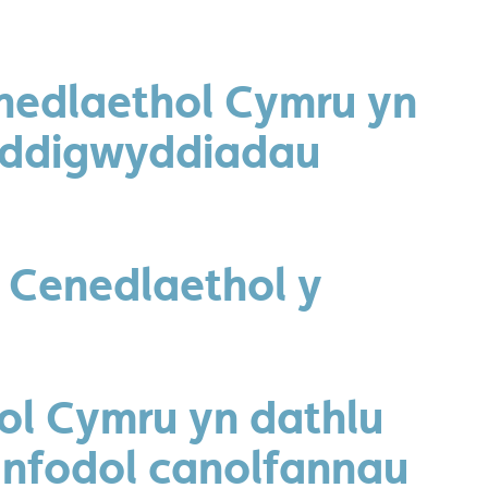
nedlaethol Cymru yn
 ddigwyddiadau
 Cenedlaethol y
ol Cymru yn dathlu
hanfodol canolfannau