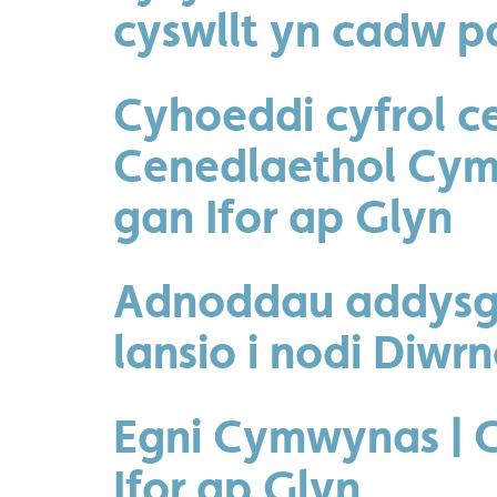
cyswllt yn cadw p
Cyhoeddi cyfrol c
Cenedlaethol Cym
gan Ifor ap Glyn
Adnoddau addysgi
lansio i nodi Diwr
Egni Cymwynas | 
Ifor ap Glyn