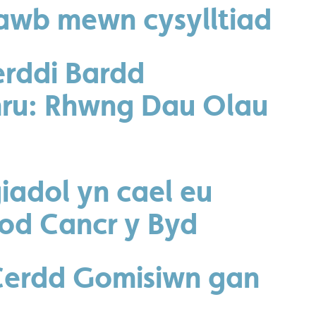
awb mewn cysylltiad
erddi Bardd
ru: Rhwng Dau Olau
adol yn cael eu
nod Cancr y Byd
Cerdd Gomisiwn gan