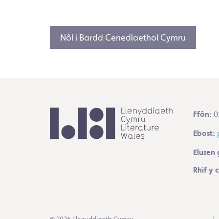
Nôl i Bardd Cenedlaethol Cymru
Ffôn:
0
Ebost:
Elusen 
Rhif y
© 2026 Llenyddiaeth Cymru