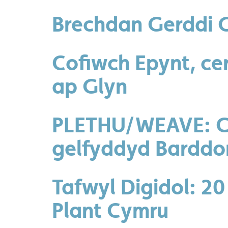
Brechdan Gerddi G
Cofiwch Epynt, ce
ap Glyn
PLETHU/WEAVE: C
gelfyddyd Barddo
Tafwyl Digidol: 2
Plant Cymru