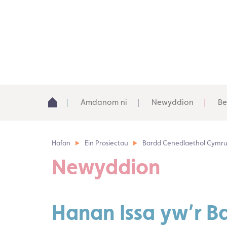
Amdanom ni
Newyddion
Be
Hafan
Ein Prosiectau
Bardd Cenedlaethol Cymr
Newyddion
Hanan Issa yw’r B