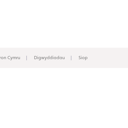
ron Cymru
Digwyddiadau
Siop