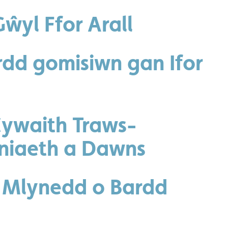
ŵyl Ffor Arall
rdd gomisiwn gan Ifor
ywaith Traws-
niaeth a Dawns
0 Mlynedd o Bardd