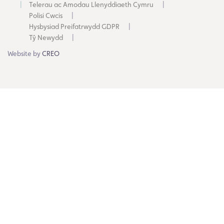
Telerau ac Amodau Llenyddiaeth Cymru
Polisi Cwcis
Hysbysiad Preifatrwydd GDPR
Tŷ Newydd
Website by
CREO