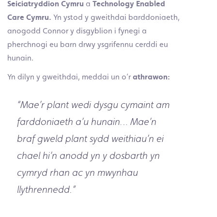
Seiciatryddion Cymru
a
Technology Enabled
Care Cymru.
Yn ystod y gweithdai barddoniaeth,
anogodd Connor y disgyblion i fynegi a
pherchnogi eu barn drwy ysgrifennu cerddi eu
hunain.
Yn dilyn y gweithdai, meddai un o’r
athrawon:
“Mae’r plant wedi dysgu cymaint am
farddoniaeth a’u hunain… Mae’n
braf gweld plant sydd weithiau’n ei
chael hi’n anodd yn y dosbarth yn
cymryd rhan ac yn mwynhau
llythrennedd.”