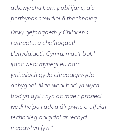
adlewyrchu barn pobl ifanc, a’u
perthynas newidiol
â thechnoleg.
Drwy gefnogaeth y Children’s
Laureate, a chefnogaeth
Llenyddiaeth Cymru, mae’r bobl
ifanc wedi mynegi eu barn
ymhellach gyda chreadigrwydd
anhygoel. Mae wedi bod yn wych
bod yn dyst i hyn ac mae’r prosiect
wedi helpu i ddod â’r pwnc o effaith
technoleg ddigidol ar iechyd
meddwl yn fyw.”