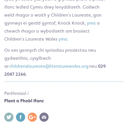
ifanc ledled Cymru drwy lenyddiaeth. Gallwch
weld rhagor o waith y Children’s Laureate, gan
gynnwys ei gerdd gyntaf,
Knock Knock,
yma
a
chewch rhagor o wybodaeth am brosiect
Children’s Laureate Wales
yma.
Os oes gennych chi syniadau prosiectau neu
gydweithio, cysylltwch
ar
childrenslaureate@literaturewales.org
neu
029
2047 2266.
Perthnasol i
Plant a Phobl Ifanc