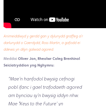
Animeiddiwyd y gerdd gan y dylunydd graffeg a’r
darlunydd o Gaerdydd, Ross Martin, a gafodd ei
ddewis yn dilyn galwad agored.
Meddai
Oliver Jon, Rheolwr Coleg Brenhinol
Seiciatryddion yng Nghymru:
“Mae’n hanfodol bwysig cefnogi
pobl ifanc i gael trafodaeth agored
am bynciau sy’n bwysig iddyn nhw.
Mae
‘
Keys to the Future’
yn