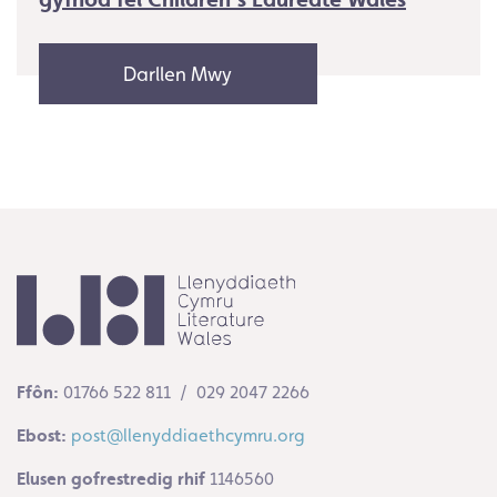
Darllen Mwy
Ffôn:
01766 522 811 / 029 2047 2266
Ebost:
post@llenyddiaethcymru.org
Elusen gofrestredig rhif
1146560