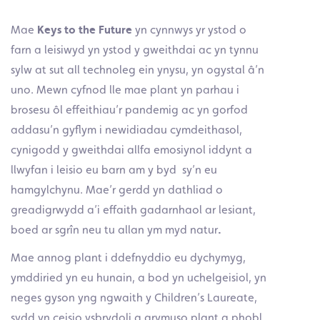
Mae
Keys to the Future
yn cynnwys yr ystod o
farn a leisiwyd yn ystod y gweithdai ac yn tynnu
sylw at sut all technoleg ein ynysu, yn ogystal â’n
uno. Mewn cyfnod lle mae plant yn parhau i
brosesu
ôl effeithiau’r
pandemig ac yn gorfod
addasu’n gyflym i newidiadau cymdeithasol,
cynigodd y gweithdai allfa emosiynol iddynt a
llwyfan i leisio eu barn am y byd sy’n eu
hamgylchynu. Mae’r gerdd yn dathliad o
greadigrwydd a’i effaith gadarnhaol ar lesiant,
boed ar sgr
î
n neu tu allan ym myd natur
.
Mae annog plant i ddefnyddio eu dychymyg,
ymddiried yn eu hunain, a bod yn uchelgeisiol, yn
neges gyson yng ngwaith y Children’s Laureate,
sydd yn ceisio ysbrydoli a grymuso plant a phobl