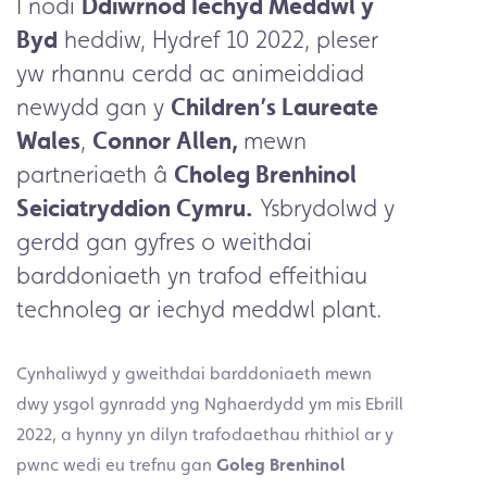
I nodi
Ddiwrnod Iechyd Meddwl y
Byd
heddiw, Hydref 10 2022, pleser
yw rhannu cerdd ac animeiddiad
newydd gan y
Children’s Laureate
Wales
,
Connor Allen,
mewn
partneriaeth â
Choleg Brenhinol
Seiciatryddion Cymru.
Ysbrydolwd y
gerdd gan gyfres o weithdai
barddoniaeth yn trafod effeithiau
technoleg ar iechyd meddwl plant.
Cynhaliwyd y gweithdai barddoniaeth mewn
dwy ysgol gynradd yng Nghaerdydd ym mis Ebrill
2022, a hynny yn dilyn trafodaethau rhithiol ar y
pwnc wedi eu trefnu gan
Goleg Brenhinol