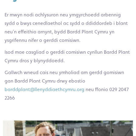
Er mwyn nodi achlysuron neu ymgyrchoedd arbennig
sydd o bwys cenedlaethol ac sydd o ddiddordeb i blant
neu’n effeithio arnynt, bydd Bardd Plant Cymru yn
ysgrifennu nifer o gerddi comisiwn.
Isod mae casgliad o gerddi comisiwn cynllun Bardd Plant
Cymru dros y blynyddoedd.
Gallwch wneud cais neu ymholiad am gerdd gomisiwn
gan Bardd Plant Cymru drwy ebostio
barddplant@llenyddiaethcymru.org
neu ffonio 029 2047
2266