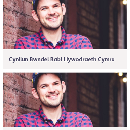
Cynllun Bwndel Babi Llywodraeth Cymru