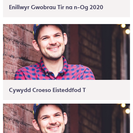
Enillwyr Gwobrau Tir na n-Og 2020
Cywydd Croeso Eisteddfod T