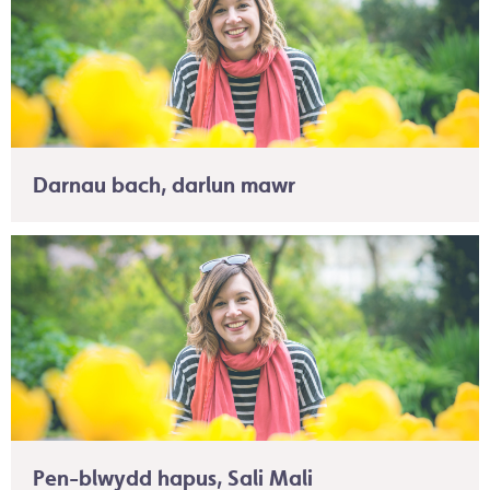
Darnau bach, darlun mawr
Pen-blwydd hapus, Sali Mali