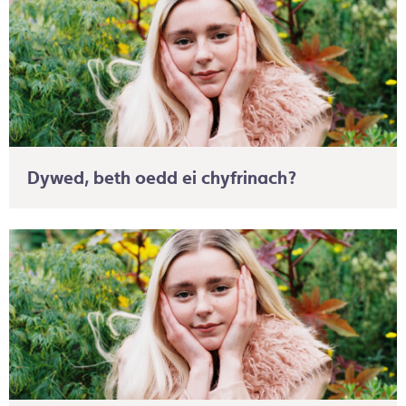
Dywed, beth oedd ei chyfrinach?