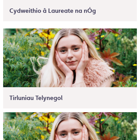
Cydweithio â Laureate na nÓg
Tirluniau Telynegol