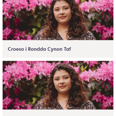
Croeso i Rondda Cynon Taf