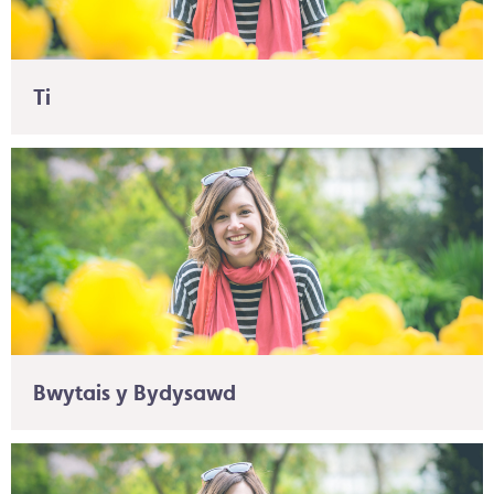
Ti
Bwytais y Bydysawd