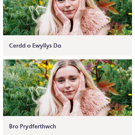
Cerdd o Ewyllys Da
Bro Prydferthwch