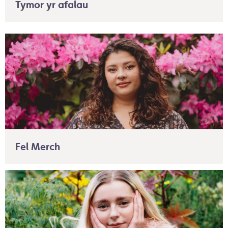
Tymor yr afalau
Fel Merch