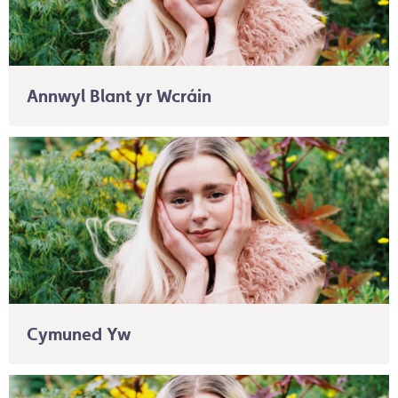
Annwyl Blant yr Wcráin
Cymuned Yw